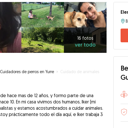
Ele
B
16
fotos
ver
16 fotos
ver todo
todo
Be
Cuidadores de perros en Yurre
»
Cuidado de animales
G
de hace mas de 12 años, y formo parte de una
ce 10. En mi casa vivimos dos humanos, Iker (mi
alistas y estamos acostumbrados a cuidar animales.
toy prácticamente todo el día aquí, e Iker trabaja 3