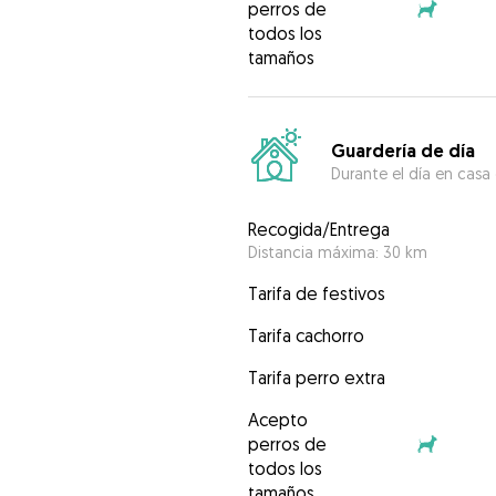
perros de
todos los
tamaños
Guardería de día
Durante el día en casa
Recogida/Entrega
Distancia máxima: 30 km
Tarifa de festivos
Tarifa cachorro
Tarifa perro extra
Acepto
perros de
todos los
tamaños