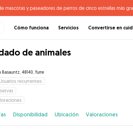
de mascotas y paseadores de perros de cinco estrellas más gr
Cómo funciona
Servicios
Convertirse en cui
dado de animales
o Basauntz, 48140, Yurre
Usuarios recurrentes
servas
loraciones
fas
Disponibilidad
Ubicación
Valoraciones