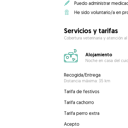
Puedo administrar medicac
He sido voluntario/a en pr
Servicios y tarifas
Cobertura veterinaria y atención al
Alojamiento
Noche en casa del cui
Recogida/Entrega
Distancia máxima: 35 km
Tarifa de festivos
Tarifa cachorro
Tarifa perro extra
Acepto