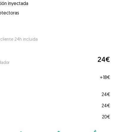
ión inyectada
otectoras
 cliente 24h incluida
24€
dador
+
18€
24€
24€
20€