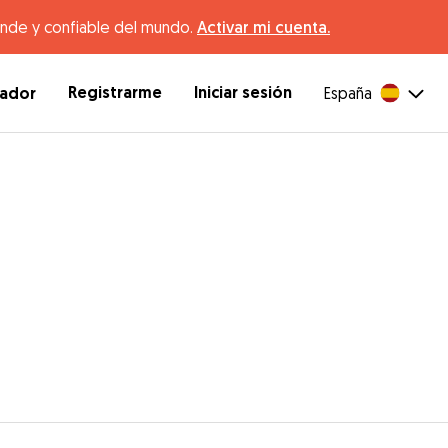
ande y confiable del mundo.
Activar mi cuenta.
Registrarme
Iniciar sesión
dador
España