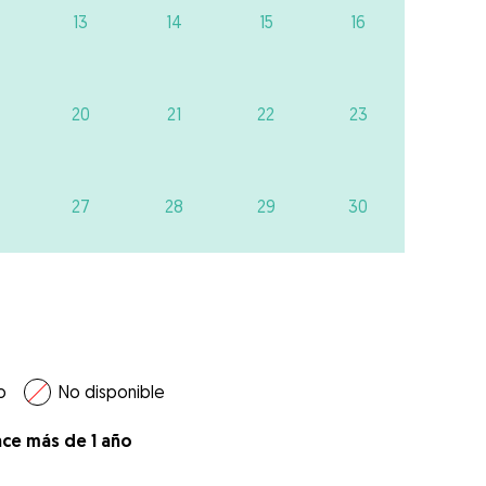
13
14
15
16
20
21
22
23
27
28
29
30
o
No disponible
ace más de 1 año