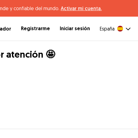
ande y confiable del mundo.
Activar mi cuenta.
Registrarme
Iniciar sesión
dador
España
r atención 🤩