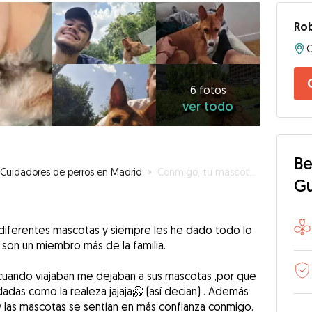
Ro
6
fotos
ver
6 fotos
ver todo
todo
Be
Cuidadores de perros en Madrid
»
Conmigo, tu mascota tendrá la mejor atención 🤩
G
o diferentes mascotas y siempre les he dado todo lo
son un miembro más de la familia.
es cuando viajaban me dejaban a sus mascotas ,por que
dadas como la realeza jajaja🤗 (así decian) . Además
 las mascotas se sentían en más confianza conmigo.