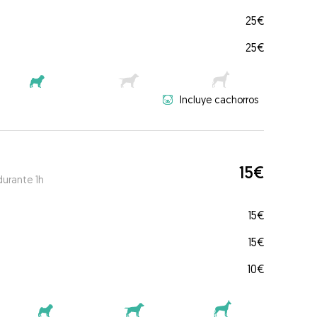
25€
25€
Incluye cachorros
15€
durante 1h
15€
15€
10€