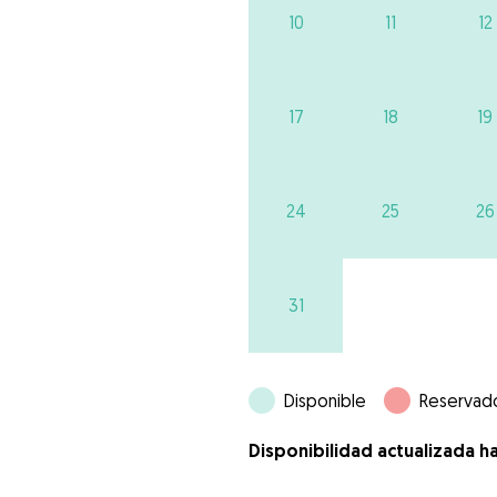
10
11
12
17
18
19
24
25
26
31
Disponible
Reservad
Disponibilidad actualizada h