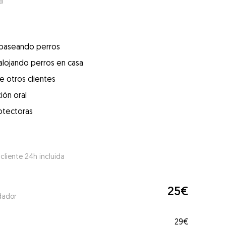
a
 paseando perros
alojando perros en casa
e otros clientes
ión oral
otectoras
 cliente 24h incluida
25€
dador
29€