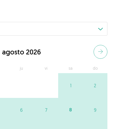
agosto 2026
ju
vi
sa
do
1
2
8
6
7
9