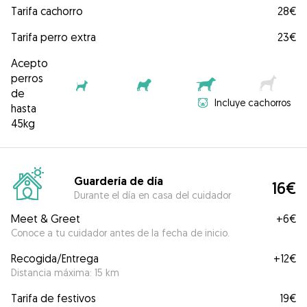
Tarifa cachorro
28€
Tarifa perro extra
23€
Acepto
perros
de
Incluye cachorros
hasta
45kg
Guardería de día
16€
Durante el día en casa del cuidador
Meet & Greet
+
6€
Conoce a tu cuidador antes de la fecha de inicio.
Recogida/Entrega
+
12€
Distancia máxima: 15 km
Tarifa de festivos
19€