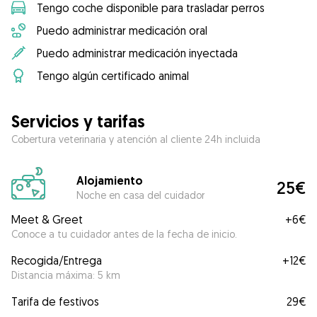
Tengo coche disponible para trasladar perros
Puedo administrar medicación oral
Puedo administrar medicación inyectada
Tengo algún certificado animal
Servicios y tarifas
Cobertura veterinaria y atención al cliente 24h incluida
Alojamiento
25€
Noche en casa del cuidador
Meet & Greet
+
6€
Conoce a tu cuidador antes de la fecha de inicio.
Recogida/Entrega
+
12€
Distancia máxima: 5 km
Tarifa de festivos
29€