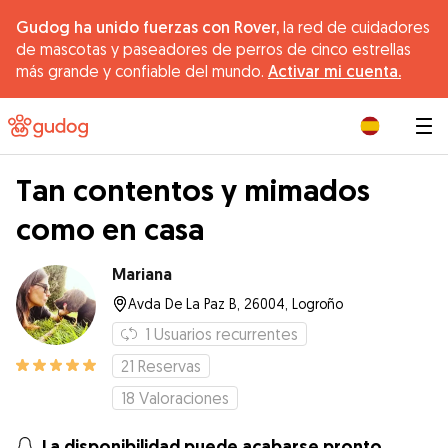
Gudog ha unido fuerzas con Rover,
la red de cuidadores
de mascotas y paseadores de perros de cinco estrellas
más grande y confiable del mundo.
Activar mi cuenta.
|
Tan contentos y mimados
como en casa
Mariana
Avda De La Paz B, 26004, Logroño
1
Usuarios recurrentes
21
Reservas
18
Valoraciones
La disponibilidad puede acabarse pronto.