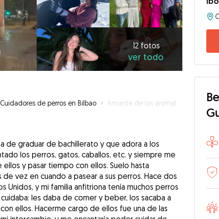
Ib
12
fotos
ver
12 fotos
ver todo
todo
Be
Cuidadores de perros en Bilbao
»
Amante de los animales
G
a de graduar de bachillerato y que adora a los
ado los perros, gatos, caballos, etc. y siempre me
ellos y pasar tiempo con ellos. Suelo hasta
s de vez en cuando a pasear a sus perros. Hace dos
s Unidos, y mi familia anfitriona tenía muchos perros
e cuidaba: les daba de comer y beber, los sacaba a
con ellos. Hacerme cargo de ellos fue una de las