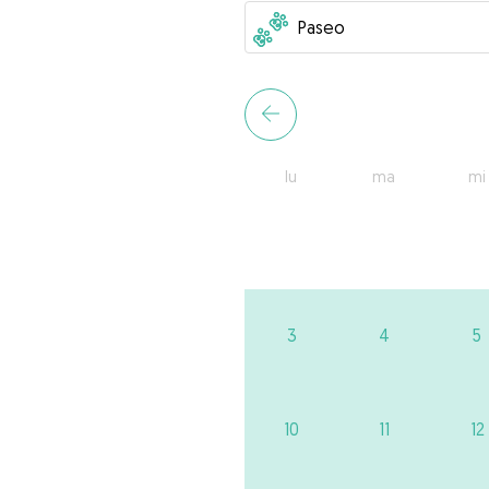
lu
ma
mi
3
4
5
10
11
12