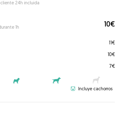
 cliente 24h incluida
10€
durante 1h
11€
10€
7€
Incluye cachorros