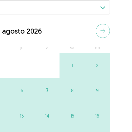
agosto 2026
ju
vi
sa
do
1
2
7
6
8
9
13
14
15
16