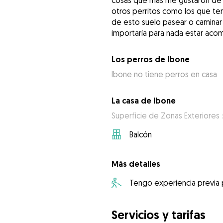
cosas que mas me gustaron de m
otros perritos como los que ten
de esto suelo pasear o caminar
importaría para nada estar ac
Los perros de Ibone
Ibone no tiene perros en casa
La casa de Ibone
Superficie de Zonas Exteriores :
Balcón
Más detalles
Tengo experiencia previa
Servicios y tarifas