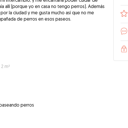
i intercambio, y me encantaría poder cuidar de
ía allí (porque yo en casa no tengo perros). Además
 por la ciudad y me gusta mucho así que no me
ompañada de perros en esos paseos.
 2 m²
 paseando perros