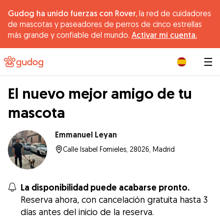
Gudog ha unido fuerzas con Rover,
la red de cuidadores
de mascotas y paseadores de perros de cinco estrellas
más grande y confiable del mundo.
Activar mi cuenta.
|
El nuevo mejor amigo de tu
mascota
Emmanuel Leyan
Calle Isabel Fornieles, 28026, Madrid
La disponibilidad puede acabarse pronto.
Reserva ahora, con cancelación gratuita hasta 3
días antes del inicio de la reserva.