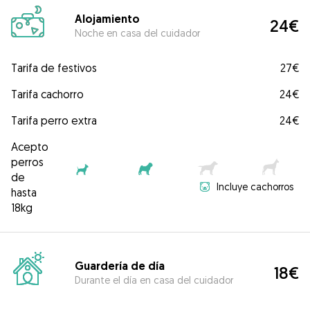
Alojamiento
24€
Noche en casa del cuidador
Tarifa de festivos
27€
Tarifa cachorro
24€
Tarifa perro extra
24€
Acepto
perros
de
Incluye cachorros
hasta
18kg
Guardería de día
18€
Durante el día en casa del cuidador