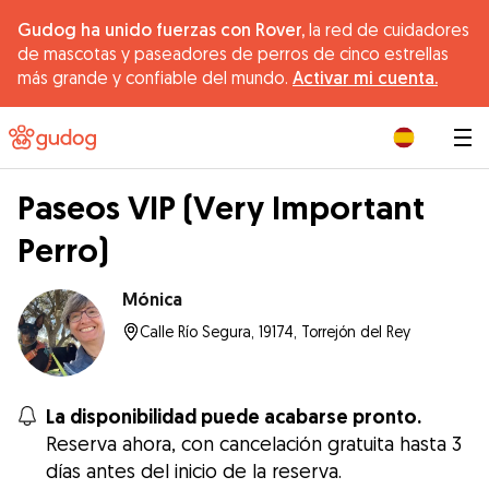
Gudog ha unido fuerzas con Rover,
la red de cuidadores
de mascotas y paseadores de perros de cinco estrellas
más grande y confiable del mundo.
Activar mi cuenta.
|
Paseos VIP (Very Important
Perro)
Mónica
Calle Río Segura, 19174, Torrejón del Rey
La disponibilidad puede acabarse pronto.
Reserva ahora, con cancelación gratuita hasta 3
días antes del inicio de la reserva.