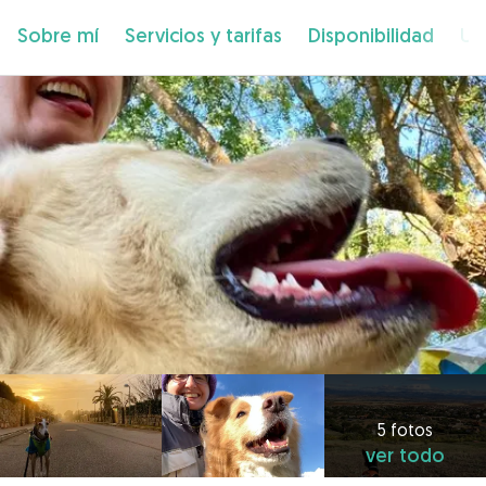
Sobre mí
Servicios y tarifas
Disponibilidad
Ub
5 fotos
ver todo