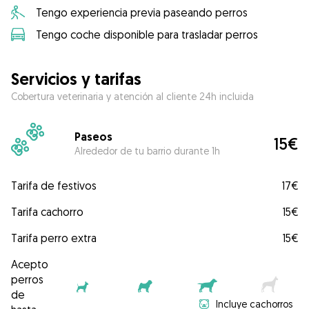
Tengo experiencia previa paseando perros
Tengo coche disponible para trasladar perros
Servicios y tarifas
Cobertura veterinaria y atención al cliente 24h incluida
Paseos
15€
Alrededor de tu barrio durante 1h
Tarifa de festivos
17€
Tarifa cachorro
15€
Tarifa perro extra
15€
Acepto
perros
de
Incluye cachorros