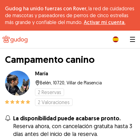
Gudog ha unido fuerzas con Rover,
la red de cuidadores
de mascotas y paseadores de perros de cinco estrellas
más grande y confiable del mundo.
Activar mi cuenta.
|
Campamento canino
María
Belén, 10720, Villar de Plasencia
2
Reservas
2
Valoraciones
La disponibilidad puede acabarse pronto.
Reserva ahora, con cancelación gratuita hasta 3
días antes del inicio de la reserva.