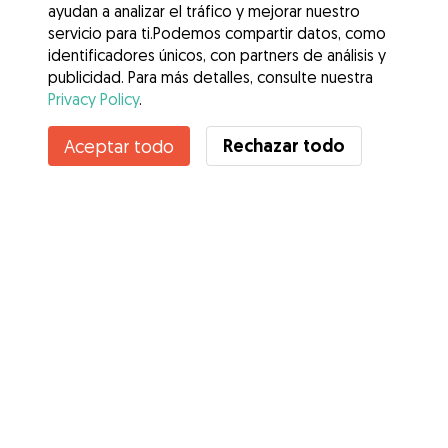
ayudan a analizar el tráfico y mejorar nuestro
servicio para ti.Podemos compartir datos, como
identificadores únicos, con partners de análisis y
publicidad. Para más detalles, consulte nuestra
Privacy Policy
.
Contacta con María
Rechazar todo
Aceptar todo
¿Conoces los Beneficios de Gudog? Ver más
Servicios
Cómo funciona
Sobre Gudog
Opiniones
Cobertura Veterinaria
Consejos para dueños de perros