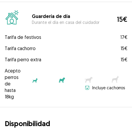
Guardería de día
15€
Durante el día en casa del cuidador
Tarifa de festivos
17€
Tarifa cachorro
15€
Tarifa perro extra
15€
Acepto
perros
de
Incluye cachorros
hasta
18kg
Disponibilidad