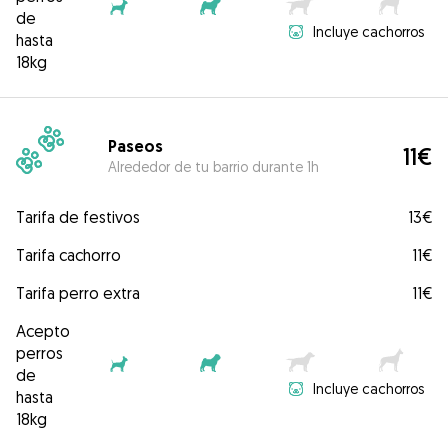
de
Incluye cachorros
hasta
18kg
Paseos
11€
Alrededor de tu barrio durante 1h
Tarifa de festivos
13€
Tarifa cachorro
11€
Tarifa perro extra
11€
Acepto
perros
de
Incluye cachorros
hasta
18kg