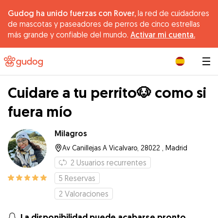
Gudog ha unido fuerzas con Rover,
la red de cuidadores
de mascotas y paseadores de perros de cinco estrellas
más grande y confiable del mundo.
Activar mi cuenta.
|
Cuidare a tu perrito🐶 como si
fuera mío
Milagros
Av Canillejas A Vicalvaro, 28022 , Madrid
2
Usuarios recurrentes
5
Reservas
2
Valoraciones
La disponibilidad puede acabarse pronto.