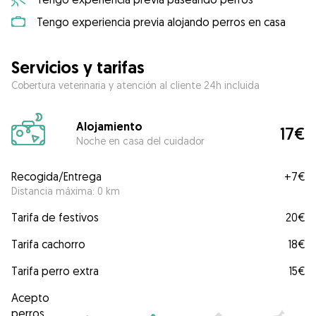
Tengo experiencia previa alojando perros en casa
Servicios y tarifas
Cobertura veterinaria y atención al cliente 24h incluida
Alojamiento
17€
Noche en casa del cuidador
Recogida/Entrega
+
7€
Distancia máxima: 0 km
Tarifa de festivos
20€
Tarifa cachorro
18€
Tarifa perro extra
15€
Acepto
perros