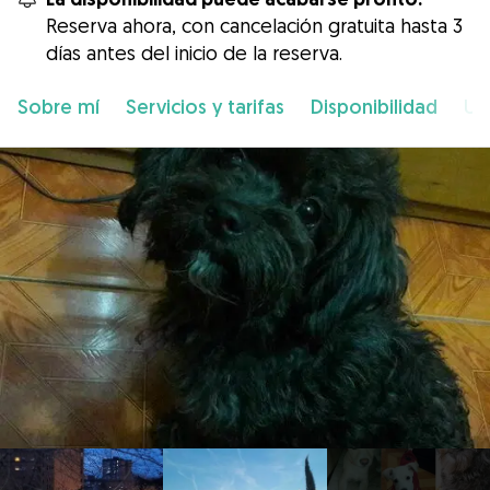
Reserva ahora, con cancelación gratuita hasta 3
días antes del inicio de la reserva.
Sobre mí
Servicios y tarifas
Disponibilidad
Ub