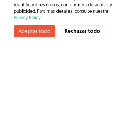
identificadores únicos, con partners de análisis y
publicidad. Para más detalles, consulte nuestra
Privacy Policy
.
Contacta con Milagros
Rechazar todo
Aceptar todo
¿Conoces los Beneficios de Gudog? Ver más
Servicios
Cómo funciona
Sobre Gudog
Opiniones
Cobertura Veterinaria
Consejos para dueños de perros
Consejos para cuidadores