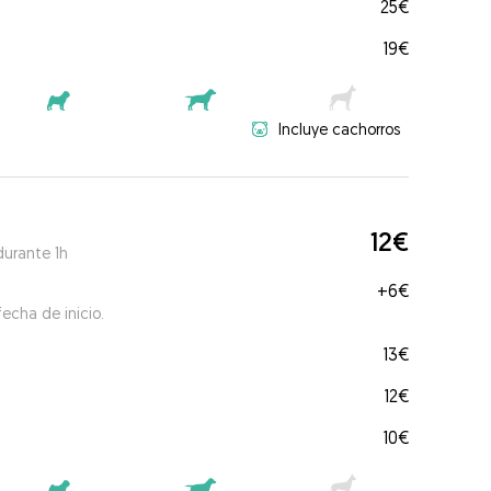
25€
19€
Incluye cachorros
12€
durante 1h
+
6€
echa de inicio.
13€
12€
10€