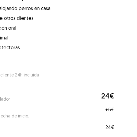
alojando perros en casa
e otros clientes
ión oral
imal
otectoras
 cliente 24h incluida
24€
dador
+
6€
echa de inicio.
24€