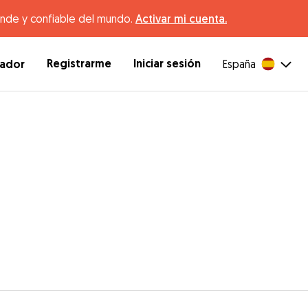
ande y confiable del mundo.
Activar mi cuenta.
Registrarme
Iniciar sesión
dador
España