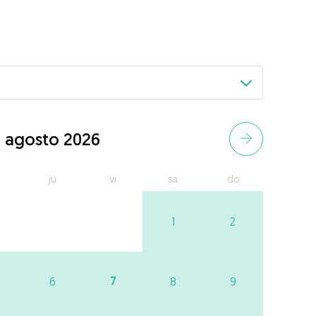
agosto 2026
ju
vi
sa
do
1
2
7
6
8
9