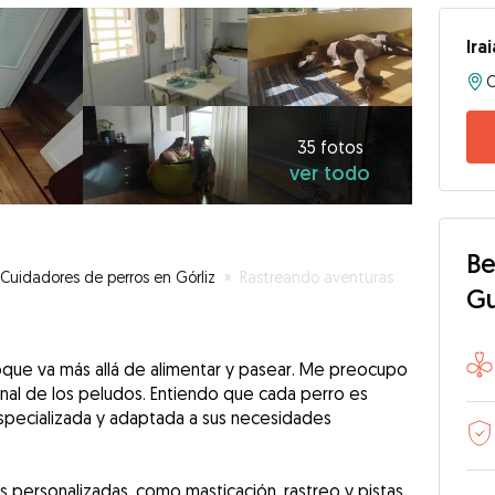
Irai
35
fotos
ver
35 fotos
ver todo
todo
Be
Cuidadores de perros en Górliz
»
Rastreando aventuras
G
que va más allá de alimentar y pasear. Me preocupo
onal de los peludos. Entiendo que cada perro es
especializada y adaptada a sus necesidades
s personalizadas, como masticación, rastreo y pistas