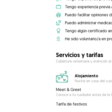
Tengo experiencia previa 
Puedo facilitar opiniones d
Puedo administrar medicac
Tengo algún certificado an
He sido voluntario/a en pr
Servicios y tarifas
Cobertura veterinaria y atención al
Alojamiento
Noche en casa del cui
Meet & Greet
Conoce a tu cuidador antes de la f
Tarifa de festivos