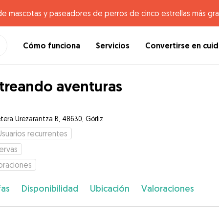
de mascotas y paseadores de perros de cinco estrellas más gr
Cómo funciona
Servicios
Convertirse en cui
treando aventuras
etera Urezarantza B, 48630, Górliz
Usuarios recurrentes
ervas
oraciones
fas
Disponibilidad
Ubicación
Valoraciones