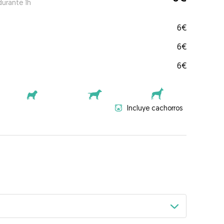
durante 1h
6€
6€
6€
Incluye cachorros