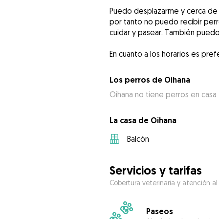
Puedo desplazarme y cerca de 
por tanto no puedo recibir per
cuidar y pasear. También pued
En cuanto a los horarios es pref
Los perros de Oihana
Oihana no tiene perros en casa
La casa de Oihana
Balcón
Servicios y tarifas
Cobertura veterinaria y atención al
Paseos