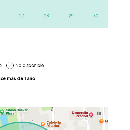
27
28
29
30
o
No disponible
ace más de 1 año