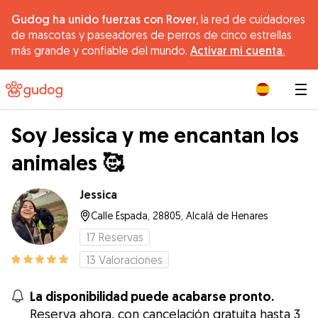
Gudog ha unido fuerzas con Rover,
la red de cuidadores
de mascotas y paseadores de perros de cinco estrellas
más grande y confiable del mundo.
Activar mi cuenta.
|
Soy Jessica y me encantan los
animales 🥰
Jessica
Calle Espada, 28805, Alcalá de Henares
17
Reservas
13
Valoraciones
La disponibilidad puede acabarse pronto.
Reserva ahora, con cancelación gratuita hasta 3