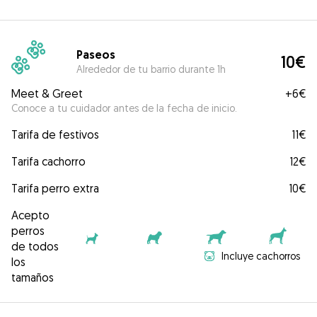
Paseos
10€
Alrededor de tu barrio durante 1h
Meet & Greet
+
6€
Conoce a tu cuidador antes de la fecha de inicio.
Tarifa de festivos
11€
Tarifa cachorro
12€
Tarifa perro extra
10€
Acepto
perros
de todos
Incluye cachorros
los
tamaños