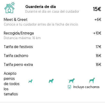
Guardería de día
15€
Durante el día en casa del cuidador
Meet & Greet
+
6€
Conoce a tu cuidador antes de la fecha de inicio.
Recogida/Entrega
+
10€
Distancia máxima: 16 km
Tarifa de festivos
17€
Tarifa cachorro
16€
Tarifa perro extra
16€
Acepto
perros
de todos
Incluye cachorros
los
tamaños