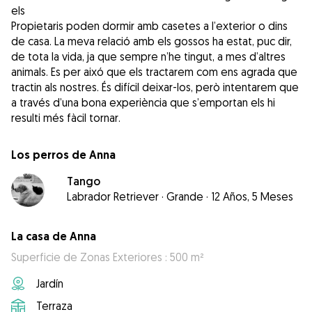
els
Propietaris poden dormir amb casetes a l’exterior o dins
de casa. La meva relació amb els gossos ha estat, puc dir,
de tota la vida, ja que sempre n’he tingut, a mes d’altres
animals. Es per aixó que els tractarem com ens agrada que
tractin als nostres. És difícil deixar-los, però intentarem que
a través d’una bona experiència que s’emportan els hi
resulti més fàcil tornar.
Los perros de Anna
Tango
Labrador Retriever
·
Grande
·
12 Años, 5 Meses
La casa de Anna
Superficie de Zonas Exteriores : 500 m²
Jardín
Terraza