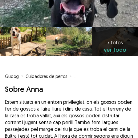
7 fotos
ver todo
Gudog
»
Cuidadores de perros
»
Cuidadores de perros en Balagu
Sobre Anna
Estem situats en un entorn privilegiat, on els gossos poden
fer de gossos a l’aire lliure i dins de casa. Tot el terreny de
la casa es troba vallat, així els gossos poden disfrutar
corrent i jugant sense cap perill. També fem llargues
passejades pel marge del riu ja que es troba el camí de la
Bultra i està tot cuidat. A l’hora de dormir segons ens diguin