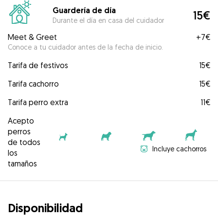
Guardería de día
15€
Durante el día en casa del cuidador
Meet & Greet
+
7€
Conoce a tu cuidador antes de la fecha de inicio.
Tarifa de festivos
15€
Tarifa cachorro
15€
Tarifa perro extra
11€
Acepto
perros
de todos
Incluye cachorros
los
tamaños
Disponibilidad