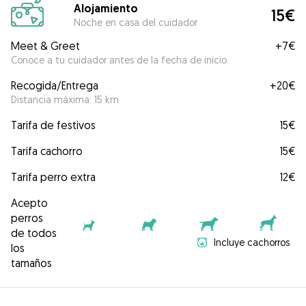
Alojamiento
15€
Noche en casa del cuidador
Meet & Greet
+
7€
Conoce a tu cuidador antes de la fecha de inicio.
Recogida/Entrega
+
20€
Distancia máxima: 15 km
Tarifa de festivos
15€
Tarifa cachorro
15€
Tarifa perro extra
12€
Acepto
perros
de todos
Incluye cachorros
los
tamaños