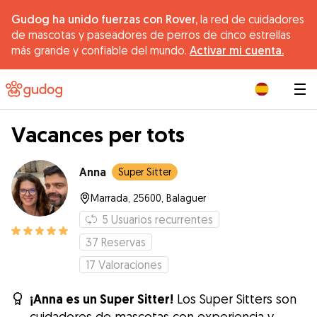
Gudog ha unido fuerzas con Rover,
la red de cuidadores
de mascotas y paseadores de perros de cinco estrellas
más grande y confiable del mundo.
Activar mi cuenta.
|
Vacances per tots
Anna
Super Sitter
Marrada, 25600, Balaguer
5
Usuarios recurrentes
37
Reservas
17
Valoraciones
¡Anna es un Super Sitter!
Los Super Sitters son
cuidadores de mascotas con experiencia y