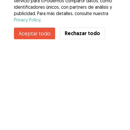
servicio para ti.Podemos compartir datos, como
identificadores únicos, con partners de análisis y
publicidad. Para más detalles, consulte nuestra
Privacy Policy
.
Contacta con Anna
Rechazar todo
Aceptar todo
¿Conoces los Beneficios de Gudog? Ver más
Servicios
Cómo funciona
Sobre Gudog
Opiniones
Cobertura Veterinaria
Consejos para dueños de perros
Consejos para cuidadores