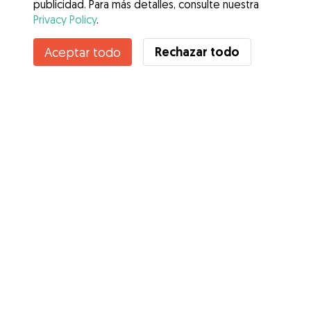
publicidad. Para más detalles, consulte nuestra
Privacy Policy
.
Contacta con Carlota
Rechazar todo
Aceptar todo
¿Conoces los Beneficios de Gudog? Ver más
Servicios
Cómo funciona
Sobre Gudog
Opiniones
Cobertura Veterinaria
Consejos para dueños de perros
Consejos para cuidadores
Hazte cuidador