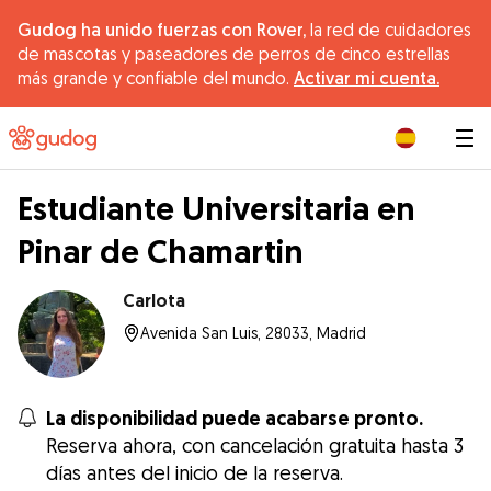
Gudog ha unido fuerzas con Rover,
la red de cuidadores
de mascotas y paseadores de perros de cinco estrellas
más grande y confiable del mundo.
Activar mi cuenta.
|
Estudiante Universitaria en
Pinar de Chamartin
Carlota
Avenida San Luis, 28033, Madrid
La disponibilidad puede acabarse pronto.
Reserva ahora, con cancelación gratuita hasta 3
días antes del inicio de la reserva.