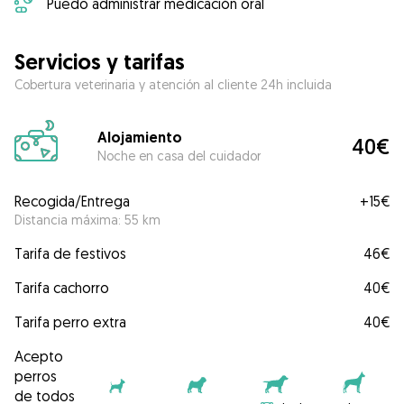
Puedo administrar medicación oral
Servicios y tarifas
Cobertura veterinaria y atención al cliente 24h incluida
Alojamiento
40€
Noche en casa del cuidador
Recogida/Entrega
+
15€
Distancia máxima: 55 km
Tarifa de festivos
46€
Tarifa cachorro
40€
Tarifa perro extra
40€
Acepto
perros
de todos