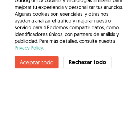
Gudog utiliza cookies y tecnologías similares para
mejorar tu experiencia y personalizar tus anuncios.
Algunas cookies son esenciales, y otras nos
ayudan a analizar el tráfico y mejorar nuestro
servicio para ti.Podemos compartir datos, como
identificadores únicos, con partners de análisis y
publicidad. Para más detalles, consulte nuestra
Privacy Policy
.
Contacta con Daniela
Rechazar todo
Aceptar todo
¿Conoces los Beneficios de Gudog? Ver más
Servicios
Cómo funciona
Sobre Gudog
Opiniones