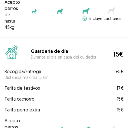
Acepto
perros
de
Incluye cachorros
hasta
45kg
Guardería de día
15€
Durante el día en casa del cuidador
Recogida/Entrega
+
5€
Distancia máxima: 5 km
Tarifa de festivos
17€
Tarifa cachorro
15€
Tarifa perro extra
15€
Acepto
perros