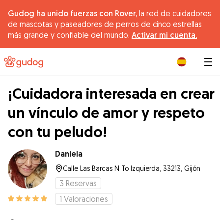
Gudog ha unido fuerzas con Rover,
la red de cuidadores
de mascotas y paseadores de perros de cinco estrellas
más grande y confiable del mundo.
Activar mi cuenta.
|
¡Cuidadora interesada en crear
un vínculo de amor y respeto
con tu peludo!
Daniela
Calle Las Barcas N To Izquierda, 33213, Gijón
3
Reservas
1
Valoraciones