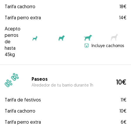
Tarifa cachorro
18€
Tarifa perro extra
14€
Acepto
perros
de
Incluye cachorros
hasta
45kg
Paseos
10€
Alrededor de tu barrio durante 1h
Tarifa de festivos
11€
Tarifa cachorro
10€
Tarifa perro extra
6€