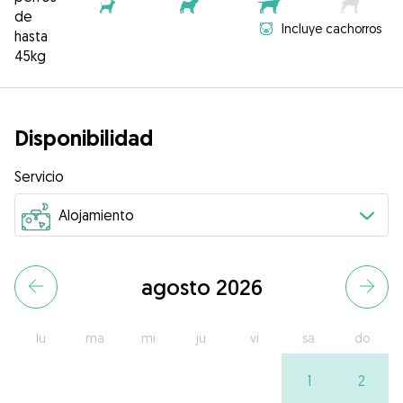
de
Incluye cachorros
hasta
45kg
Disponibilidad
Servicio
agosto 2026
lu
ma
mi
ju
vi
sa
do
1
2