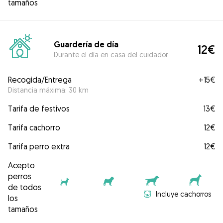
tamaños
Guardería de día
12€
Durante el día en casa del cuidador
Recogida/Entrega
+
15€
Distancia máxima: 30 km
Tarifa de festivos
13€
Tarifa cachorro
12€
Tarifa perro extra
12€
Acepto
perros
de todos
Incluye cachorros
los
tamaños