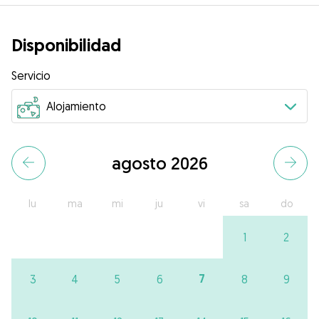
Disponibilidad
Servicio
agosto 2026
lu
ma
mi
ju
vi
sa
do
1
2
7
3
4
5
6
8
9