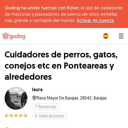
Gudog ha unido fuerzas con Rover,
la red de cuidadores
de mascotas y paseadores de perros de cinco estrellas
más grande y confiable del mundo.
Activar mi cuenta.
|
Cuidadores de perros, gatos,
conejos etc en Ponteareas y
alrededores
laura
Plaza Mayor De Barajas, 28042, Barajas
7
Reservas
4
Valoraciones