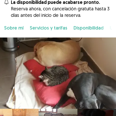
La disponibilidad puede acabarse pronto.
Reserva ahora, con cancelación gratuita hasta 3
días antes del inicio de la reserva.
Sobre mí
Servicios y tarifas
Disponibilidad
Ub