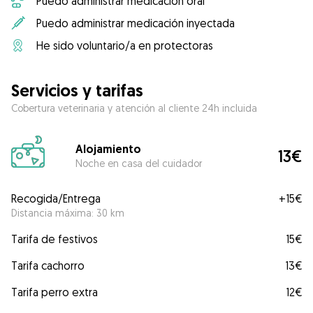
Puedo administrar medicación oral
Puedo administrar medicación inyectada
He sido voluntario/a en protectoras
Servicios y tarifas
Cobertura veterinaria y atención al cliente 24h incluida
Alojamiento
13€
Noche en casa del cuidador
Recogida/Entrega
+
15€
Distancia máxima: 30 km
Tarifa de festivos
15€
Tarifa cachorro
13€
Tarifa perro extra
12€