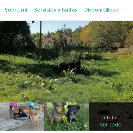
Sobre mí
Servicios y tarifas
Disponibilidad
Ub
7 fotos
ver todo