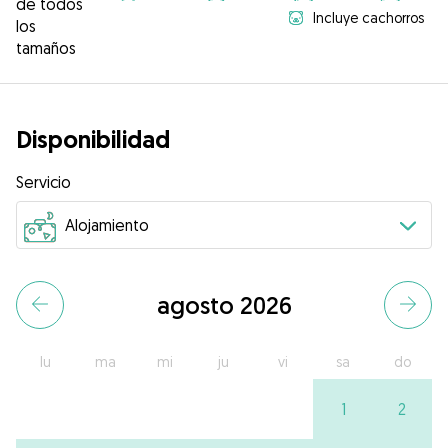
de todos
Incluye cachorros
los
tamaños
Disponibilidad
Servicio
agosto 2026
lu
ma
mi
ju
vi
sa
do
1
2