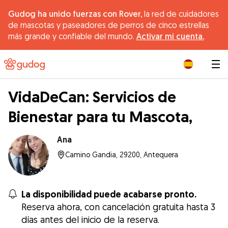
Gudog ha unido fuerzas con Rover,
la red de cuidadores
de mascotas y paseadores de perros de cinco estrellas
más grande y confiable del mundo.
Activar mi cuenta.
|
VidaDeCan: Servicios de
Bienestar para tu Mascota,
Ana
Camino Gandia, 29200, Antequera
La disponibilidad puede acabarse pronto.
Reserva ahora, con cancelación gratuita hasta 3
días antes del inicio de la reserva.