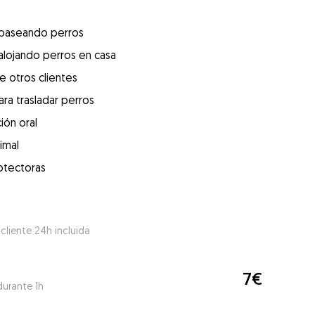
 paseando perros
alojando perros en casa
e otros clientes
ra trasladar perros
ión oral
imal
otectoras
 cliente 24h incluida
7€
durante 1h