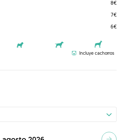
8€
7€
6€
Incluye cachorros
agosto 2026