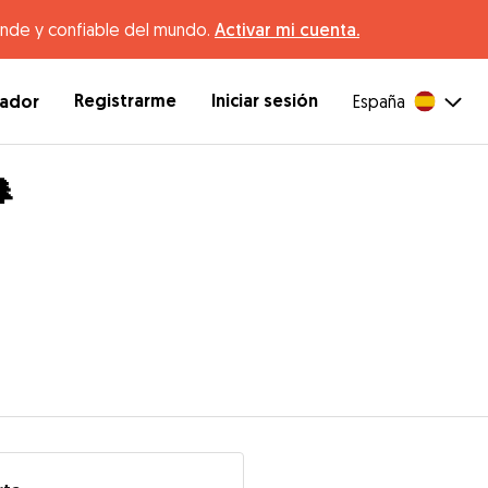
ande y confiable del mundo.
Activar mi cuenta.
Registrarme
Iniciar sesión
dador
España
🌲