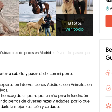
Ma
18
fotos
ver
18 fotos
ver todo
todo
Be
Cuidadores de perros en Madrid
»
Divertidos paseos por el retiro 🐾❤️🌲
G
tar a caballo y pasar el día con mi perro.
experto en Intervenciones Asistidas con Animales en
ivos.
 he acogido un perro por un año para la fundación
ndo perros de diversas razas y edades, por lo que
darle la mejor atención y cuidado.