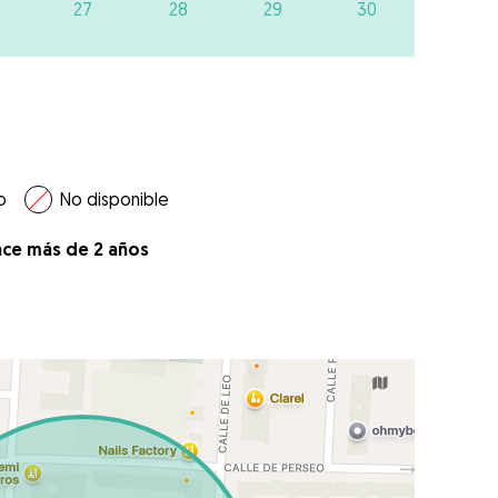
27
28
29
30
o
No disponible
ace más de 2 años