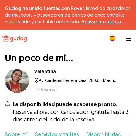
Gudog ha unido fuerzas con Rover,
la red de cuidadores
de mascotas y paseadores de perros de cinco estrellas
más grande y confiable del mundo.
Activar mi cuenta.
|
Un poco de mi...
Valentina
Av Cardenal Herrera Oria, 28035, Madrid
1
Reservas
La disponibilidad puede acabarse pronto.
Reserva ahora, con cancelación gratuita hasta 3
días antes del inicio de la reserva.
Sobre mí
Servicios y tarifas
Disponibilidad
Ub