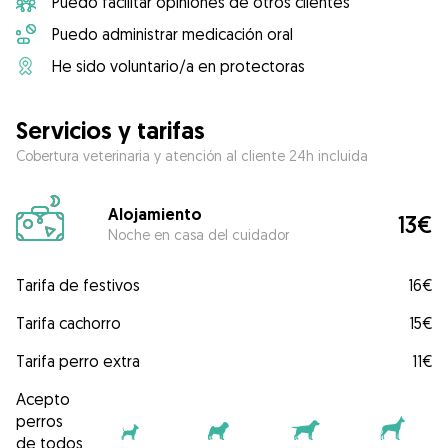
Puedo facilitar opiniones de otros clientes
Puedo administrar medicación oral
He sido voluntario/a en protectoras
Servicios y tarifas
Cobertura veterinaria y atención al cliente 24h incluida
Alojamiento
13€
Noche en casa del cuidador
Tarifa de festivos
16€
Tarifa cachorro
15€
Tarifa perro extra
11€
Acepto
perros
de todos