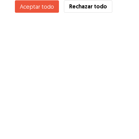
Rechazar todo
Aceptar todo
¿Conoces los Beneficios de Gudog? Ver más
Servicios
Cómo funciona
Sobre Gudog
Opiniones
Cobertura Veterinaria
Consejos para dueños de perros
Consejos para cuidadores
Hazte cuidador
Blog