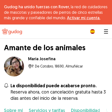
Gudog ha unido fuerzas con Rover,
la red de cuidadores
de mascotas y paseadores de perros de cinco estrellas
más grande y confiable del mundo.
Activar mi cuenta.
|
Amante de los animales
Maria Josefina
P. De Cotobro, 18690, Almuñécar
La disponibilidad puede acabarse pronto.
Reserva ahora, con cancelación gratuita hasta 3
días antes del inicio de la reserva.
Sobre mí
Servicios y tarifas
Disponibilidad
Ub