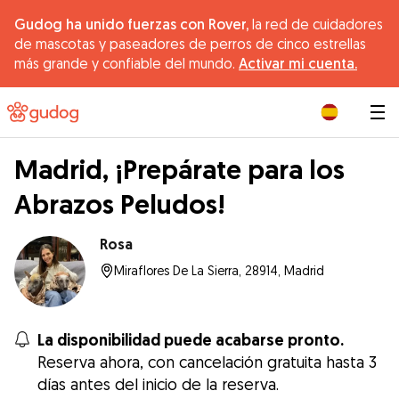
Gudog ha unido fuerzas con Rover,
la red de cuidadores
de mascotas y paseadores de perros de cinco estrellas
más grande y confiable del mundo.
Activar mi cuenta.
|
Madrid, ¡Prepárate para los
Abrazos Peludos!
Rosa
Miraflores De La Sierra, 28914, Madrid
La disponibilidad puede acabarse pronto.
Reserva ahora, con cancelación gratuita hasta 3
días antes del inicio de la reserva.