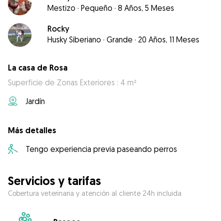
Mestizo
·
Pequeño
·
8 Años, 5 Meses
Rocky
Husky Siberiano
·
Grande
·
20 Años, 11 Meses
La casa de Rosa
Superficie de Zonas Exteriores : 4 m²
Jardín
Más detalles
Tengo experiencia previa paseando perros
Servicios y tarifas
Cobertura veterinaria y atención al cliente 24h incluida