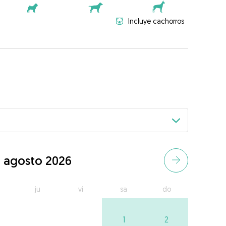
Incluye cachorros
agosto 2026
ju
vi
sa
do
1
2