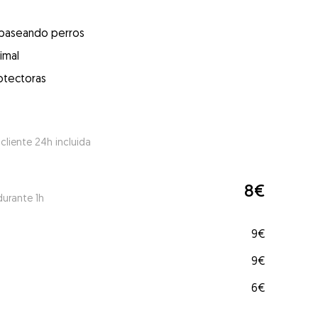
 paseando perros
imal
otectoras
 cliente 24h incluida
8€
durante 1h
9€
9€
6€