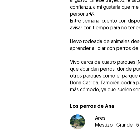
al gusto. En ese trayecto, le s
confianza, a mí gustaría que me 
persona 🐶.
Entre semana, cuento con dispon
avisar con tiempo para no tener
Llevo rodeada de animales des
aprender a lidiar con perros de
Vivo cerca de cuatro parques (Mi
que abundan perros, donde pued
otros parques como el parque d
Doña Casilda. También podría pas
más cómodo, ya que suelen ser 
Los perros de Ana
Ares
Mestizo
·
Grande
·
6