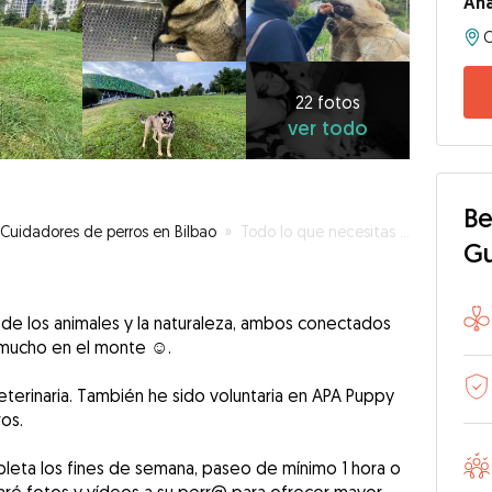
An
22
fotos
ver
22 fotos
ver todo
todo
Be
Cuidadores de perros en Bilbao
»
Todo lo que necesitas es amor y un perro
G
e los animales y la naturaleza, ambos conectados
a mucho en el monte ☺️.
eterinaria. También he sido voluntaria en APA Puppy
os.
leta los fines de semana, paseo de mínimo 1 hora o