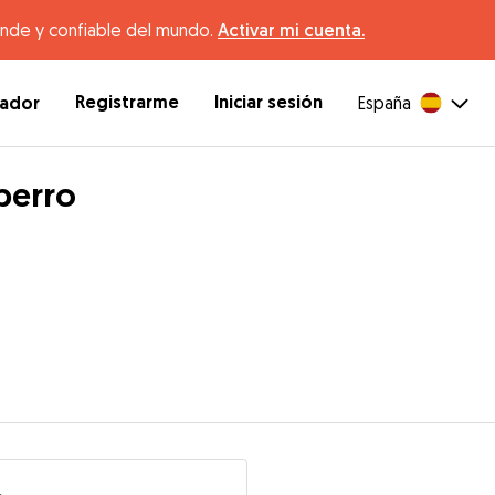
ande y confiable del mundo.
Activar mi cuenta.
Registrarme
Iniciar sesión
dador
España
perro