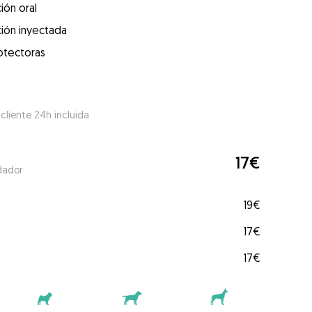
ión oral
ión inyectada
otectoras
 cliente 24h incluida
17€
dador
19€
17€
17€