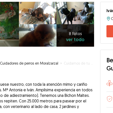
Ivá
8
fotos
ver
8 fotos
ver todo
todo
Be
Cuidadores de perros en Moralzarzal
»
Cuidamos de tu perro, con atención perronalizada
G
uese nuestro, con toda la atención mimo y cariño
. Mª Antonia e Iván. Amplisima experiencia en todos
so de adiestramiento). Tenemos una Bichon Maltes.
os repiten. Con 25.000 metros para pasear por el
con veterinario al lado de casa, 2 jardines y