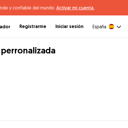
ande y confiable del mundo.
Activar mi cuenta.
Registrarme
Iniciar sesión
dador
España
 perronalizada