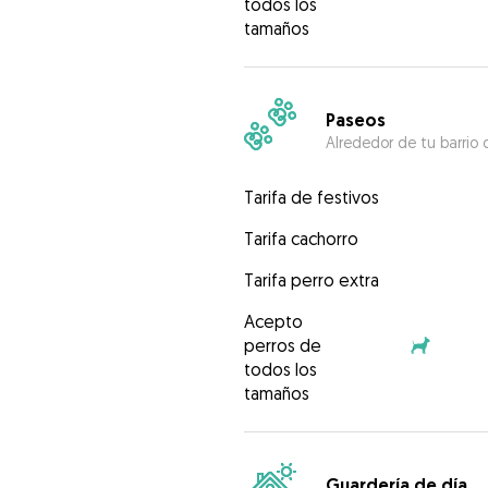
todos los
tamaños
Paseos
Alrededor de tu barrio 
Tarifa de festivos
Tarifa cachorro
Tarifa perro extra
Acepto
perros de
todos los
tamaños
Guardería de día