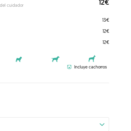
12€
 del cuidador
13€
12€
12€
Incluye cachorros