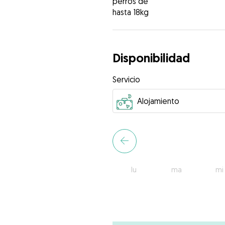
perros de
hasta 18kg
Disponibilidad
Servicio
lu
ma
mi