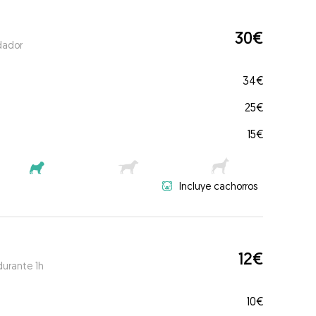
30€
dador
34€
25€
15€
Incluye cachorros
12€
durante 1h
10€