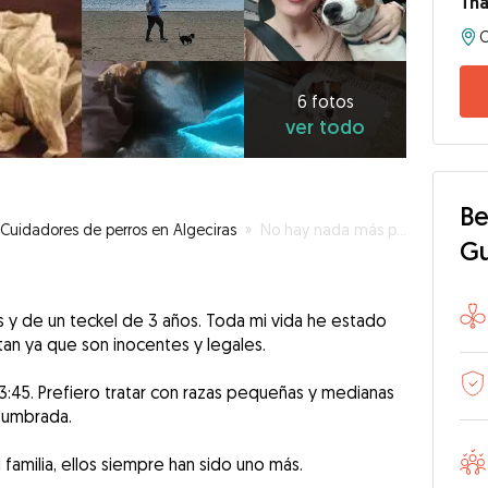
Tha
C
6
fotos
ver
6 fotos
ver todo
todo
Be
Cuidadores de perros en Algeciras
»
No hay nada más puro que un perro
G
 y de un teckel de 3 años. Toda mi vida he estado
n ya que son inocentes y legales.
13:45. Prefiero tratar con razas pequeñas y medianas
tumbrada.
familia, ellos siempre han sido uno más.