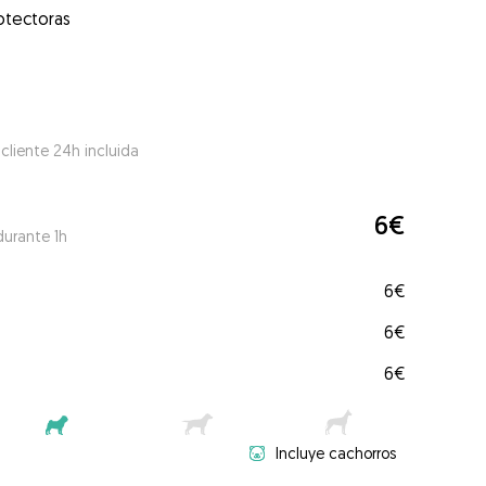
otectoras
 cliente 24h incluida
6€
durante 1h
6€
6€
6€
Incluye cachorros