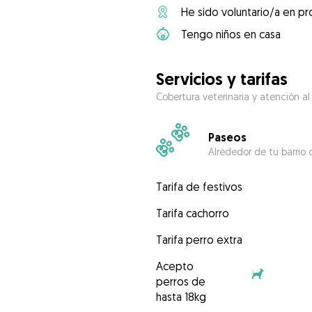
He sido voluntario/a en pr
Tengo niños en casa
Servicios y tarifas
Cobertura veterinaria y atención al
Paseos
Alrededor de tu barrio 
Tarifa de festivos
Tarifa cachorro
Tarifa perro extra
Acepto
perros de
hasta 18kg