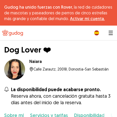
Gudog ha unido fuerzas con Rover,
la red de cuidadores
de mascotas y paseadores de perros de cinco estrellas
más grande y confiable del mundo.
Activar mi cuenta.
|
Dog Lover ❤️
Naiara
Calle Zarautz, 20018, Donostia-San Sebastián
La disponibilidad puede acabarse pronto.
Reserva ahora, con cancelación gratuita hasta 3
días antes del inicio de la reserva.
Sobre mí
Servicios y tarifas
Disponibilidad
Ub