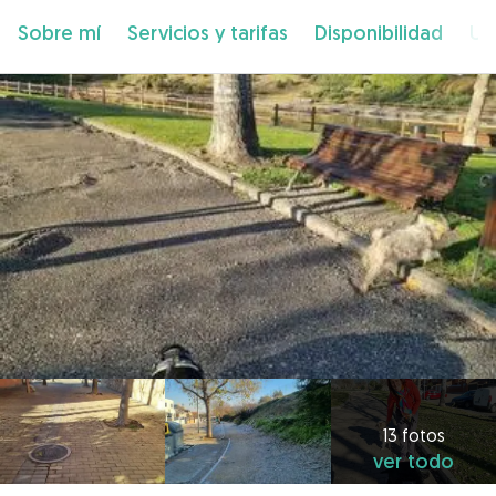
Sobre mí
Servicios y tarifas
Disponibilidad
Ub
13 fotos
ver todo