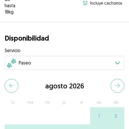
Incluye cachorros
hasta
18kg
Disponibilidad
Servicio
agosto 2026
lu
ma
mi
ju
vi
sa
do
1
2