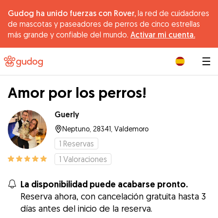
Gudog ha unido fuerzas con Rover,
la red de cuidadores
de mascotas y paseadores de perros de cinco estrellas
más grande y confiable del mundo.
Activar mi cuenta.
|
Amor por los perros!
Guerly
Neptuno, 28341, Valdemoro
1
Reservas
1
Valoraciones
La disponibilidad puede acabarse pronto.
Reserva ahora, con cancelación gratuita hasta 3
días antes del inicio de la reserva.