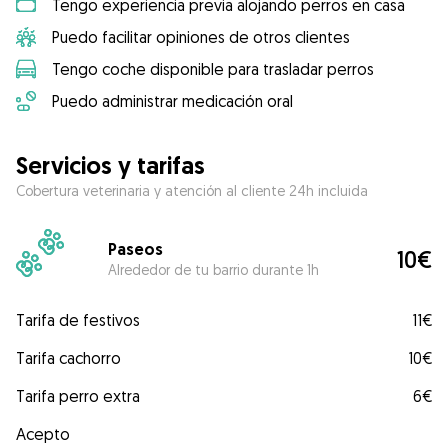
Tengo experiencia previa alojando perros en casa
Puedo facilitar opiniones de otros clientes
Tengo coche disponible para trasladar perros
Puedo administrar medicación oral
Servicios y tarifas
Cobertura veterinaria y atención al cliente 24h incluida
Paseos
10€
Alrededor de tu barrio durante 1h
Tarifa de festivos
11€
Tarifa cachorro
10€
Tarifa perro extra
6€
Acepto