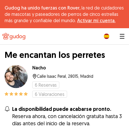
Gudog ha unido fuerzas con Rover,
la red de cuidadores
de mascotas y paseadores de perros de cinco estrellas
más grande y confiable del mundo.
Activar mi cuenta.
|
Me encantan los perretes
Nacho
Calle Isaac Peral, 28015, Madrid
6
Reservas
6
Valoraciones
La disponibilidad puede acabarse pronto.
Reserva ahora, con cancelación gratuita hasta 3
días antes del inicio de la reserva.