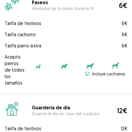
Paseos
6€
Alrededor de tu barrio durante 1h
Tarifa de festivos
6€
Tarifa cachorro
6€
Tarifa perro extra
6€
Acepto
perros
de todos
Incluye cachorros
los
tamaños
Guardería de día
12€
Durante el día en casa del cuidador
Tarifa de festivos
12€