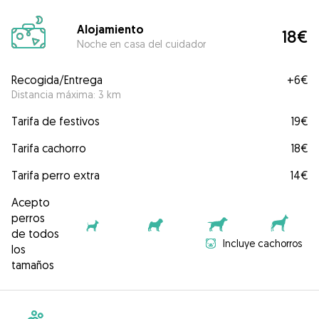
Alojamiento
18€
Noche en casa del cuidador
Recogida/Entrega
+
6€
Distancia máxima: 3 km
Tarifa de festivos
19€
Tarifa cachorro
18€
Tarifa perro extra
14€
Acepto
perros
de todos
Incluye cachorros
los
tamaños