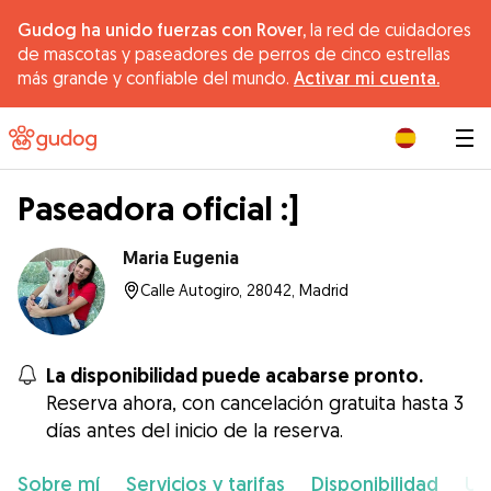
Gudog ha unido fuerzas con Rover,
la red de cuidadores
de mascotas y paseadores de perros de cinco estrellas
más grande y confiable del mundo.
Activar mi cuenta.
|
Paseadora oficial :]
Maria Eugenia
Calle Autogiro, 28042, Madrid
La disponibilidad puede acabarse pronto.
Reserva ahora, con cancelación gratuita hasta 3
días antes del inicio de la reserva.
Sobre mí
Servicios y tarifas
Disponibilidad
Ub