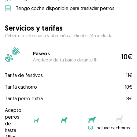
Tengo coche disponible para trasladar perros
Servicios y tarifas
Cobertura veterinaria y atención al cliente 24h incluida
Paseos
10€
Alrededor de tu barrio durante 1h
Tarifa de festivos
11€
Tarifa cachorro
10€
Tarifa perro extra
8€
Acepto
perros
de
Incluye cachorros
hasta