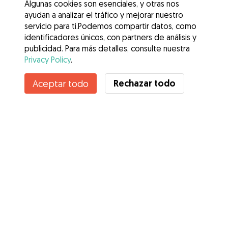
Algunas cookies son esenciales, y otras nos
ayudan a analizar el tráfico y mejorar nuestro
servicio para ti.Podemos compartir datos, como
identificadores únicos, con partners de análisis y
publicidad. Para más detalles, consulte nuestra
Privacy Policy
.
Contacta con Maria Eugenia
Rechazar todo
Aceptar todo
¿Conoces los Beneficios de Gudog? Ver más
Servicios
Cómo funciona
Sobre Gudog
Opiniones
Cobertura Veterinaria