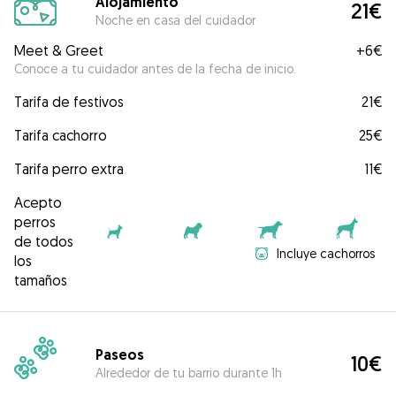
Alojamiento
21€
Noche en casa del cuidador
Meet & Greet
+
6€
Conoce a tu cuidador antes de la fecha de inicio.
Tarifa de festivos
21€
Tarifa cachorro
25€
Tarifa perro extra
11€
Acepto
perros
de todos
Incluye cachorros
los
tamaños
Paseos
10€
Alrededor de tu barrio durante 1h