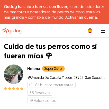
Gudog ha unido fuerzas con Rover,
la red de cuidadores
de mascotas y paseadores de perros de cinco estrellas
más grande y confiable del mundo.
Activar mi cuenta.
|
Cuido de tus perros como si
fueran míos 🌹
Helena
Super Sitter
Avenida De Castilla Y León, 28702, San Sebastián de los Reyes
8
Usuarios recurrentes
38
Reservas
19
Valoraciones