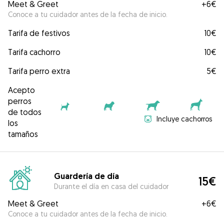
Meet & Greet
+
6€
Conoce a tu cuidador antes de la fecha de inicio.
Tarifa de festivos
10€
Tarifa cachorro
10€
Tarifa perro extra
5€
Acepto
perros
de todos
Incluye cachorros
los
tamaños
Guardería de día
15€
Durante el día en casa del cuidador
Meet & Greet
+
6€
Conoce a tu cuidador antes de la fecha de inicio.