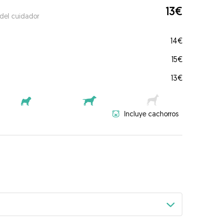
13€
 del cuidador
14€
15€
13€
Incluye cachorros