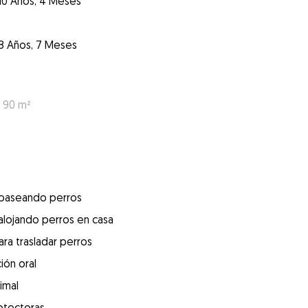
10 Años, 4 Meses
8 Años, 7 Meses
: 90 m²
 paseando perros
alojando perros en casa
ra trasladar perros
ión oral
imal
otectoras