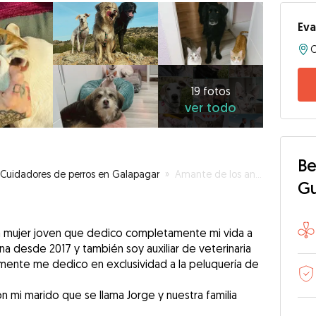
Ev
19
fotos
ver
19 fotos
ver todo
todo
Be
Cuidadores de perros en Galapagar
»
Amante de los animales
G
na mujer joven que dedico completamente mi vida a
na desde 2017 y también soy auxiliar de veterinaria
amente me dedico en exclusividad a la peluquería de
n mi marido que se llama Jorge y nuestra familia