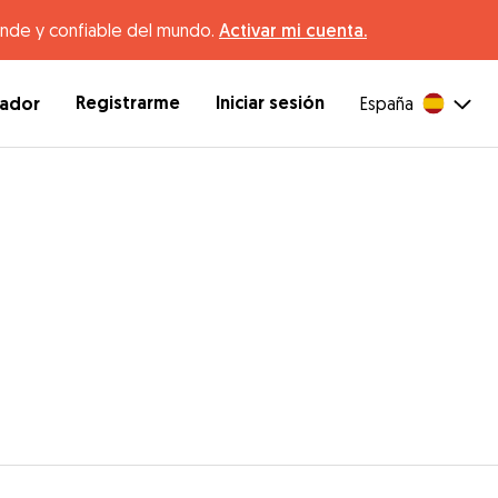
ande y confiable del mundo.
Activar mi cuenta.
Registrarme
Iniciar sesión
dador
España