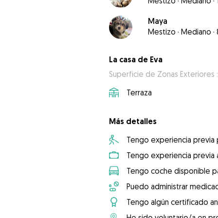
Mestizo
·
Mediano
·
Maya
Mestizo
·
Mediano
·
La casa de Eva
Superficie de Zonas Exteriores 
Terraza
Más detalles
Tengo experiencia previa
Tengo experiencia previa 
Tengo coche disponible pa
Puedo administrar medicac
Tengo algún certificado an
He sido voluntario/a en pr