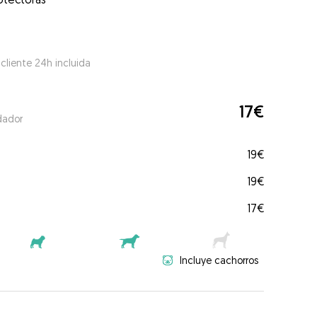
 cliente 24h incluida
17€
dador
19€
19€
17€
Incluye cachorros