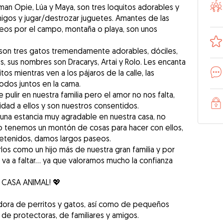
an Opie, Lúa y Maya, son tres loquitos adorables y
migos y jugar/destrozar juguetes. Amantes de las
seos por el campo, montaña o playa, son unos
a son tres gatos tremendamente adorables, dóciles,
s, sus nombres son Dracarys, Artai y Rolo. Les encanta
itos mientras ven a los pájaros de la calle, las
odos juntos en la cama.
lir en nuestra familia pero el amor no nos falta,
dad a ellos y son nuestros consentidos.
 una estancia muy agradable en nuestra casa, no
o tenemos un montón de cosas para hacer con ellos,
etenidos, damos largos paseos.
os como un hijo más de nuestra gran familia y por
 va a faltar… ya que valoramos mucho la confianza
 CASA ANIMAL! 💖
ora de perritos y gatos, así como de pequeños
 de protectoras, de familiares y amigos.