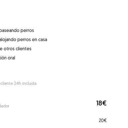
 paseando perros
alojando perros en casa
e otros clientes
ión oral
 cliente 24h incluida
18€
dador
20€