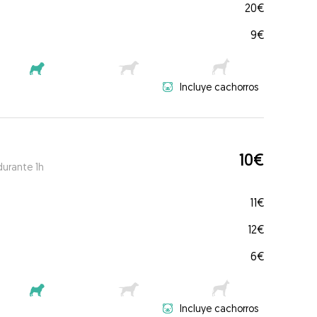
20€
9€
Incluye cachorros
10€
durante 1h
11€
12€
6€
Incluye cachorros