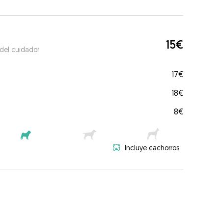
15€
 del cuidador
17€
18€
8€
Incluye cachorros