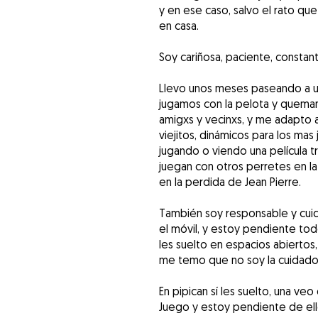
y en ese caso, salvo el rato qu
en casa.
Soy cariñosa, paciente, constan
Llevo unos meses paseando a un
jugamos con la pelota y quema
amigxs y vecinxs, y me adapto a
viejitos, dinámicos para los ma
jugando o viendo una película 
juegan con otros perretes en l
en la perdida de Jean Pierre.
También soy responsable y cuid
el móvil, y estoy pendiente tod
les suelto en espacios abiertos
me temo que no soy la cuidador
En pipican sí les suelto, una v
Juego y estoy pendiente de ell