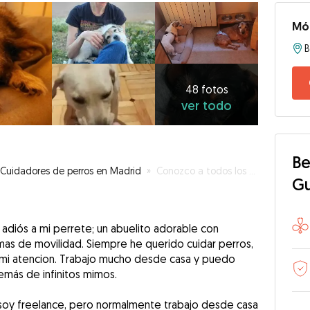
Mó
B
48
fotos
ver
48 fotos
ver todo
todo
Be
Cuidadores de perros en Madrid
»
Conozco a todos los perros de mi barrio.
G
adiós a mi perrete; un abuelito adorable con
mas de movilidad. Siempre he querido cuidar perros,
 mi atencion. Trabajo mucho desde casa y puedo
emás de infinitos mimos.
e soy freelance, pero normalmente trabajo desde casa