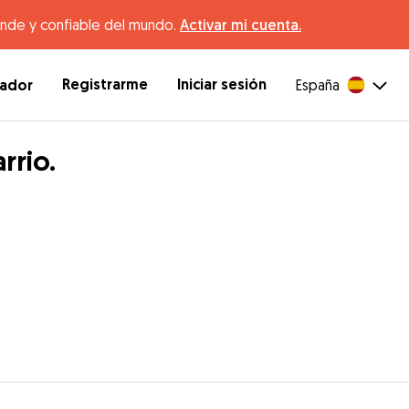
ande y confiable del mundo.
Activar mi cuenta.
Registrarme
Iniciar sesión
dador
España
rrio.