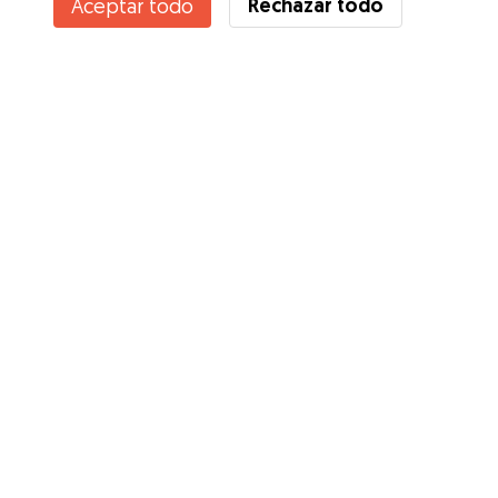
Rechazar todo
Aceptar todo
¿Conoces los Beneficios de Gudog? Ver más
Servicios
Cómo funciona
Sobre Gudog
Opiniones
Cobertura Veterinaria
Consejos para dueños de perros
Consejos para cuidadores
Hazte cuidador
Blog