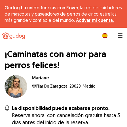
Gudog ha unido fuerzas con Rover,
la red de cuidadores
de mascotas y paseadores de perros de cinco estrellas
más grande y confiable del mundo.
Activar mi cuenta.
|
¡Caminatas con amor para
perros felices!
Mariane
Pilar De Zaragoza, 28028, Madrid
La disponibilidad puede acabarse pronto.
Reserva ahora, con cancelación gratuita hasta 3
días antes del inicio de la reserva.