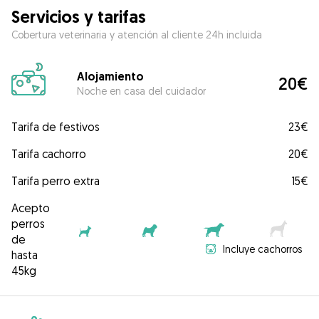
Servicios y tarifas
Cobertura veterinaria y atención al cliente 24h incluida
Alojamiento
20€
Noche en casa del cuidador
Tarifa de festivos
23€
Tarifa cachorro
20€
Tarifa perro extra
15€
Acepto
perros
de
Incluye cachorros
hasta
45kg