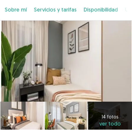
Sobre mí
Servicios y tarifas
Disponibilidad
Ub
14 fotos
ver todo