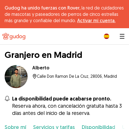
Gudog ha unido fuerzas con Rover,
la red de cuidadores
de mascotas y paseadores de perros de cinco estrellas
más grande y confiable del mundo.
Activar mi cuenta.
|
Granjero en Madrid
Alberto
Calle Don Ramon De La Cruz, 28006, Madrid
La disponibilidad puede acabarse pronto.
Reserva ahora, con cancelación gratuita hasta 3
días antes del inicio de la reserva.
Sobre mí
Servicios y tarifas
Disponibilidad
Ub