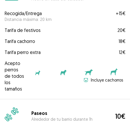
Recogida/Entrega
+
15€
Distancia máxima: 20 km
Tarifa de festivos
20€
Tarifa cachorro
18€
Tarifa perro extra
12€
Acepto
perros
de todos
Incluye cachorros
los
tamaños
Paseos
10€
Alrededor de tu barrio durante 1h