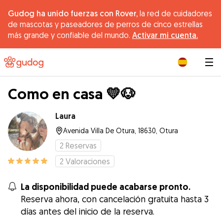
Gudog ha unido fuerzas con Rover,
la red de cuidadores
de mascotas y paseadores de perros de cinco estrellas
más grande y confiable del mundo.
Activar mi cuenta.
|
Como en casa 💛🐶
Laura
Avenida Villa De Otura, 18630, Otura
2
Reservas
2
Valoraciones
La disponibilidad puede acabarse pronto.
Reserva ahora, con cancelación gratuita hasta 3
días antes del inicio de la reserva.