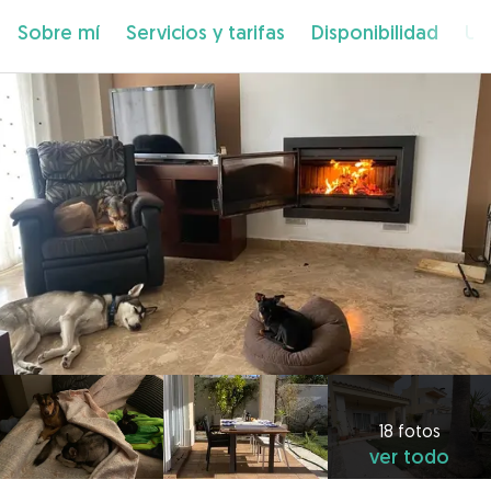
Sobre mí
Servicios y tarifas
Disponibilidad
Ub
18 fotos
ver todo