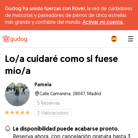
Gudog ha unido fuerzas con Rover,
la red de cuidadores
de mascotas y paseadores de perros de cinco estrellas
más grande y confiable del mundo.
Activar mi cuenta.
|
Lo/a cuidaré como si fuese
mío/a
Pamela
Calle Camarena, 28047, Madrid
5
Reservas
2
Valoraciones
La disponibilidad puede acabarse pronto.
Reserva ahora, con cancelación gratuita hasta 3