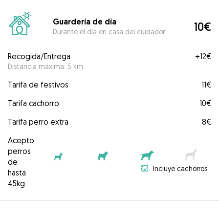
Guardería de día
10€
Durante el día en casa del cuidador
Recogida/Entrega
+
12€
Distancia máxima: 5 km
Tarifa de festivos
11€
Tarifa cachorro
10€
Tarifa perro extra
8€
Acepto
perros
de
Incluye cachorros
hasta
45kg