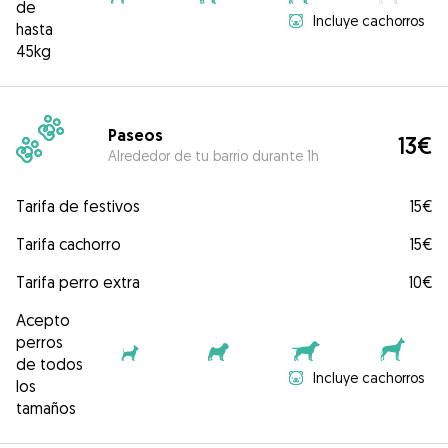
de
Incluye cachorros
hasta
45kg
Paseos
13€
Alrededor de tu barrio durante 1h
Tarifa de festivos
15€
Tarifa cachorro
15€
Tarifa perro extra
10€
Acepto
perros
de todos
Incluye cachorros
los
tamaños