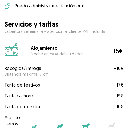
Puedo administrar medicación oral
Servicios y tarifas
Cobertura veterinaria y atención al cliente 24h incluida
Alojamiento
15€
Noche en casa del cuidador
Recogida/Entrega
+
10€
Distancia máxima: 7 km
Tarifa de festivos
17€
Tarifa cachorro
19€
Tarifa perro extra
10€
Acepto
perros