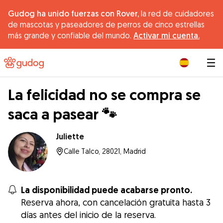
Gudog ha unido fuerzas con Rover,
la red de cuidadores
de mascotas y paseadores de perros de cinco estrellas
más grande y confiable del mundo.
Activar mi cuenta.
|
La felicidad no se compra se
saca a pasear 🐾
Juliette
Calle Talco, 28021, Madrid
La disponibilidad puede acabarse pronto.
Reserva ahora, con cancelación gratuita hasta 3
días antes del inicio de la reserva.