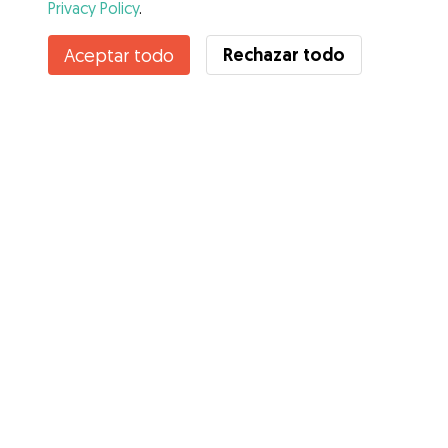
Privacy Policy
.
Contacta con Juliette
Rechazar todo
Aceptar todo
¿Conoces los Beneficios de Gudog? Ver más
Servicios
Cómo funciona
Sobre Gudog
Opiniones
Cobertura Veterinaria
Consejos para dueños de perros
Consejos para cuidadores
Hazte cuidador