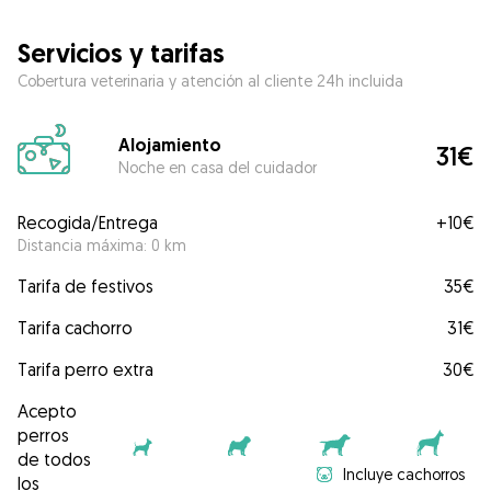
Servicios y tarifas
Cobertura veterinaria y atención al cliente 24h incluida
Alojamiento
31€
Noche en casa del cuidador
Recogida/Entrega
+
10€
Distancia máxima: 0 km
Tarifa de festivos
35€
Tarifa cachorro
31€
Tarifa perro extra
30€
Acepto
perros
de todos
Incluye cachorros
los