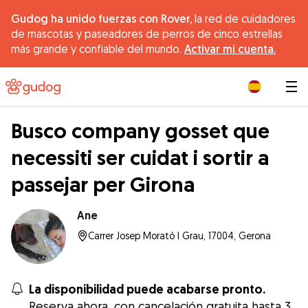
Gudog ha unido fuerzas con Rover,
la red de cuidadores
de mascotas y paseadores de perros de cinco estrellas
más grande y confiable del mundo.
Activar mi cuenta.
|
Busco company gosset que
necessiti ser cuidat i sortir a
passejar per Girona
Ane
Carrer Josep Morató I Grau, 17004, Gerona
La disponibilidad puede acabarse pronto.
Reserva ahora, con cancelación gratuita hasta 3