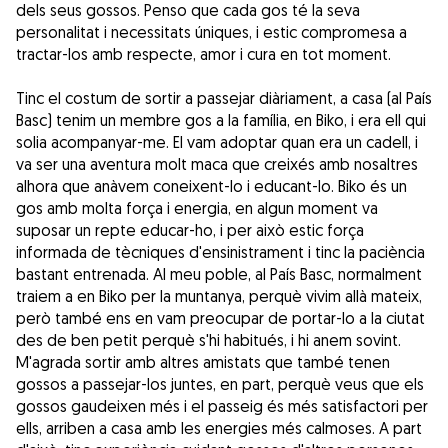
dels seus gossos. Penso que cada gos té la seva
personalitat i necessitats úniques, i estic compromesa a
tractar-los amb respecte, amor i cura en tot moment.
Tinc el costum de sortir a passejar diàriament, a casa (al País
Basc) tenim un membre gos a la família, en Biko, i era ell qui
solia acompanyar-me. El vam adoptar quan era un cadell, i
va ser una aventura molt maca que creixés amb nosaltres
alhora que anàvem coneixent-lo i educant-lo. Biko és un
gos amb molta força i energia, en algun moment va
suposar un repte educar-ho, i per això estic força
informada de tècniques d'ensinistrament i tinc la paciència
bastant entrenada. Al meu poble, al País Basc, normalment
traiem a en Biko per la muntanya, perquè vivim allà mateix,
però també ens en vam preocupar de portar-lo a la ciutat
des de ben petit perquè s'hi habitués, i hi anem sovint.
M'agrada sortir amb altres amistats que també tenen
gossos a passejar-los juntes, en part, perquè veus que els
gossos gaudeixen més i el passeig és més satisfactori per
ells, arriben a casa amb les energies més calmoses. A part