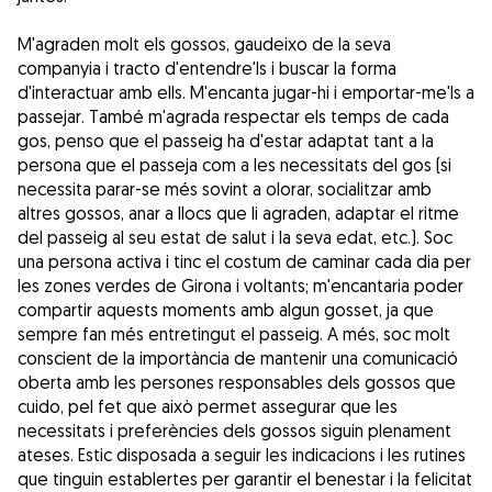
M'agraden molt els gossos, gaudeixo de la seva
companyia i tracto d'entendre'ls i buscar la forma
d'interactuar amb ells. M'encanta jugar-hi i emportar-me'ls a
passejar. També m'agrada respectar els temps de cada
gos, penso que el passeig ha d'estar adaptat tant a la
persona que el passeja com a les necessitats del gos (si
necessita parar-se més sovint a olorar, socialitzar amb
altres gossos, anar a llocs que li agraden, adaptar el ritme
del passeig al seu estat de salut i la seva edat, etc.). Soc
una persona activa i tinc el costum de caminar cada dia per
les zones verdes de Girona i voltants; m'encantaria poder
compartir aquests moments amb algun gosset, ja que
sempre fan més entretingut el passeig. A més, soc molt
conscient de la importància de mantenir una comunicació
oberta amb les persones responsables dels gossos que
cuido, pel fet que això permet assegurar que les
necessitats i preferències dels gossos siguin plenament
ateses. Estic disposada a seguir les indicacions i les rutines
que tinguin establertes per garantir el benestar i la felicitat