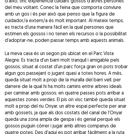
d'això, tinc experiència cuidant gossos d'altres persones
del meu voltant. Conec la feina que comporta conviure
amb un gos i és per això que penso que la figura de
cuidador/a extern/a és molt important. Al mateix temps,
es tracta d'una manera fàcil en la qual persones que
estimen els gossos i no tenen els recursos o la possibilitat
d'adoptar-ne, poden passar temps amb aquests animals.
La meva casa és un segon pis ubicat en el Parc Vista
Alegre. Es tracta d'un barri molt tranquil i amigable pels
gossos, situat al costat d'un parc força gran on pots trobar
algun gos passejant o jugant quasi a totes hores. A més,
queda situat molt a prop de la muralla del barri vell, per
darrere de la qual hi ha molts camins entre arbres ideals
per caminar amb gossos; en quatre passes pots arribar a
aquestes zones verdes. El pis on visc també queda situat
molt a prop del riu Onyar, un altre espai perfecte per anar
amb gossets, ja que als dos costats del canal de l'Onyar
queda una zona ampla de gespa i és genial perquè els
gossos puguin córrer i jugar amb altres companys de
quatre potes. Des d'aquí es pot arribar fàcilment a la ruta