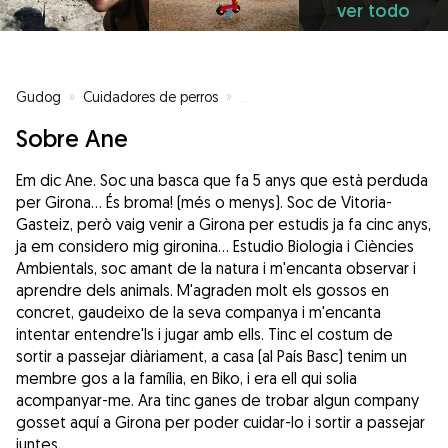
ver todo
Gudog
»
Cuidadores de perros
»
Cuidadores de perros en Gerona
Sobre Ane
Em dic Ane. Soc una basca que fa 5 anys que està perduda
per Girona... És broma! (més o menys). Soc de Vitoria-
Gasteiz, però vaig venir a Girona per estudis ja fa cinc anys,
ja em considero mig gironina... Estudio Biologia i Ciències
Ambientals, soc amant de la natura i m'encanta observar i
aprendre dels animals. M'agraden molt els gossos en
concret, gaudeixo de la seva companya i m'encanta
intentar entendre'ls i jugar amb ells. Tinc el costum de
sortir a passejar diàriament, a casa (al País Basc) tenim un
membre gos a la família, en Biko, i era ell qui solia
acompanyar-me. Ara tinc ganes de trobar algun company
gosset aquí a Girona per poder cuidar-lo i sortir a passejar
juntes.