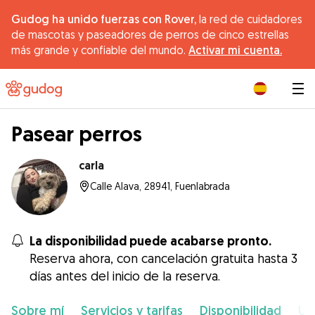
Gudog ha unido fuerzas con Rover,
la red de cuidadores
de mascotas y paseadores de perros de cinco estrellas
más grande y confiable del mundo.
Activar mi cuenta.
|
Pasear perros
carla
Calle Alava, 28941, Fuenlabrada
La disponibilidad puede acabarse pronto.
Reserva ahora, con cancelación gratuita hasta 3
días antes del inicio de la reserva.
Sobre mí
Servicios y tarifas
Disponibilidad
Ub