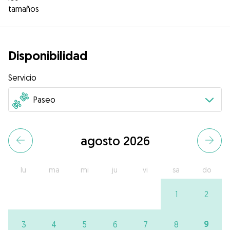
tamaños
Disponibilidad
Servicio
agosto 2026
lu
ma
mi
ju
vi
sa
do
1
2
9
3
4
5
6
7
8