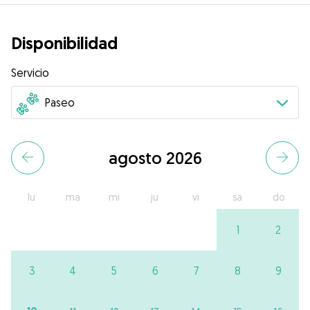
Disponibilidad
Servicio
agosto 2026
lu
ma
mi
ju
vi
sa
do
1
2
3
4
5
6
7
8
9