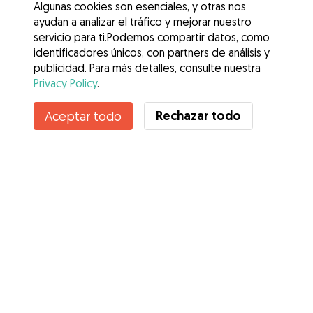
Algunas cookies son esenciales, y otras nos
ayudan a analizar el tráfico y mejorar nuestro
servicio para ti.Podemos compartir datos, como
identificadores únicos, con partners de análisis y
publicidad. Para más detalles, consulte nuestra
Privacy Policy
.
Contacta con Jesus
Rechazar todo
Aceptar todo
¿Conoces los Beneficios de Gudog? Ver más
Servicios
Cómo funciona
Sobre Gudog
Opiniones
Cobertura Veterinaria