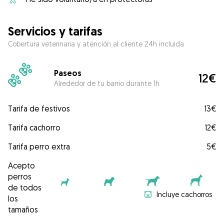
Servicios y tarifas
Cobertura veterinaria y atención al cliente 24h incluida
Paseos
12€
Alrededor de tu barrio durante 1h
Tarifa de festivos
13€
Tarifa cachorro
12€
Tarifa perro extra
5€
Acepto
perros
de todos
Incluye cachorros
los
tamaños