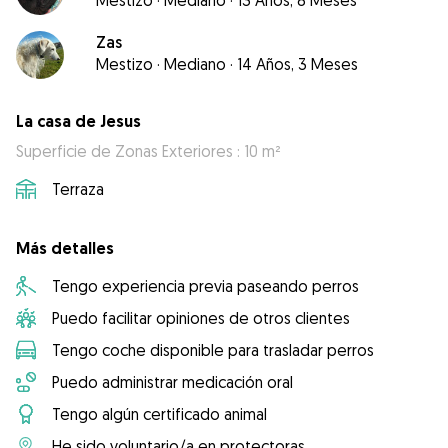
Mestizo
·
Mediano
·
13 Años, 8 Meses
Zas
Mestizo
·
Mediano
·
14 Años, 3 Meses
La casa de Jesus
Superficie de Zonas Exteriores : 10 m²
Terraza
Más detalles
Tengo experiencia previa paseando perros
Puedo facilitar opiniones de otros clientes
Tengo coche disponible para trasladar perros
Puedo administrar medicación oral
Tengo algún certificado animal
He sido voluntario/a en protectoras