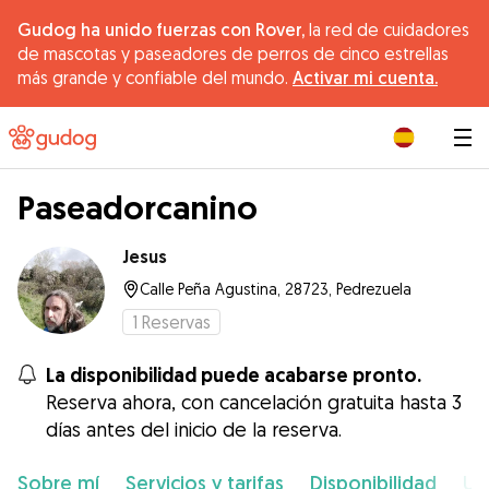
Gudog ha unido fuerzas con Rover,
la red de cuidadores
de mascotas y paseadores de perros de cinco estrellas
más grande y confiable del mundo.
Activar mi cuenta.
|
Paseadorcanino
Jesus
Calle Peña Agustina, 28723, Pedrezuela
1
Reservas
La disponibilidad puede acabarse pronto.
Reserva ahora, con cancelación gratuita hasta 3
días antes del inicio de la reserva.
Sobre mí
Servicios y tarifas
Disponibilidad
Ub