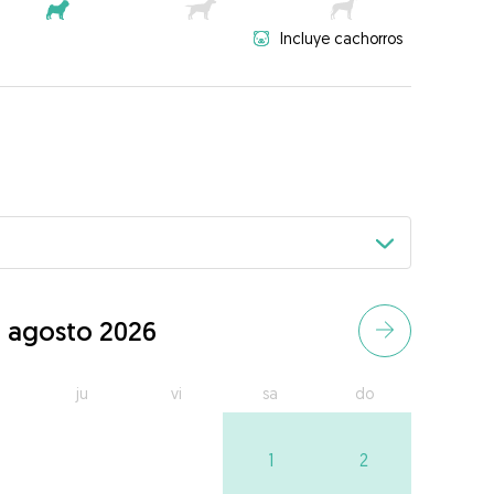
Incluye cachorros
agosto 2026
ju
vi
sa
do
1
2