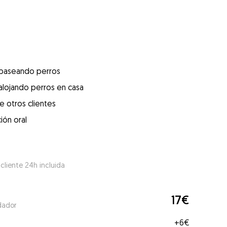
 paseando perros
alojando perros en casa
e otros clientes
ión oral
 cliente 24h incluida
17€
dador
+
6€