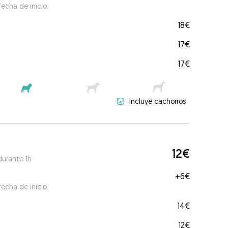
echa de inicio.
18€
17€
17€
Incluye cachorros
12€
durante 1h
+
6€
echa de inicio.
14€
12€