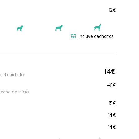
12€
Incluye cachorros
14€
 del cuidador
+
6€
echa de inicio.
15€
14€
14€