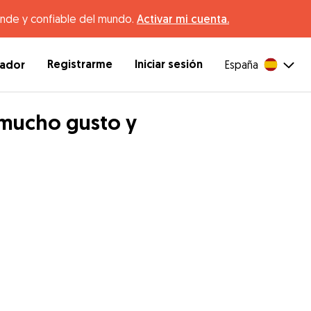
ande y confiable del mundo.
Activar mi cuenta.
Registrarme
Iniciar sesión
dador
España
 mucho gusto y