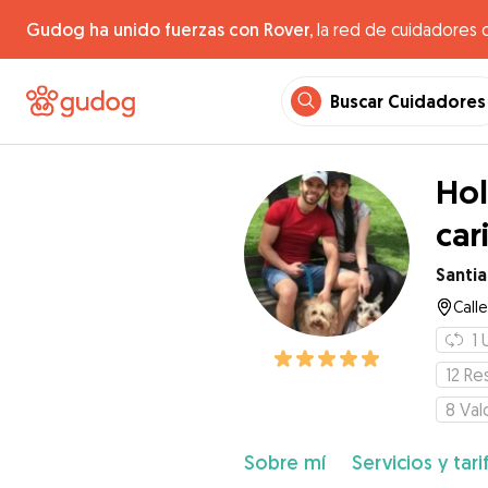
Gudog ha unido fuerzas con Rover,
la red de cuidadores 
Buscar Cuidadores
Hol
car
Santi
Call
1
12
Re
8
Val
Sobre mí
Servicios y tari