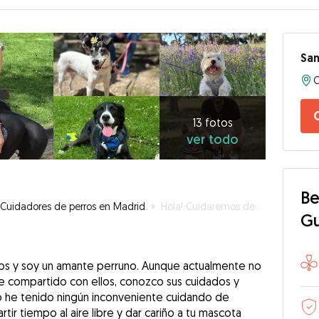
Sa
13
fotos
ver
13 fotos
ver todo
todo
Be
Cuidadores de perros en Madrid
»
Hola! Cuidaremos de tu perrito con mucho gusto y cariño 😊
G
ños y soy un amante perruno. Aunque actualmente no
e compartido con ellos, conozco sus cuidados y
o he tenido ningún inconveniente cuidando de
ir tiempo al aire libre y dar cariño a tu mascota