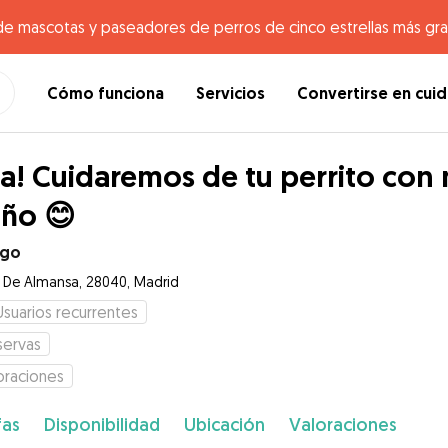
de mascotas y paseadores de perros de cinco estrellas más gr
Cómo funciona
Servicios
Convertirse en cui
a! Cuidaremos de tu perrito con
iño 😊
ago
e De Almansa, 28040, Madrid
Usuarios recurrentes
servas
oraciones
fas
Disponibilidad
Ubicación
Valoraciones