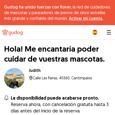
Gudog ha unido fuerzas con Rover,
la red de cuidadores
de mascotas y paseadores de perros de cinco estrellas
más grande y confiable del mundo.
Activar mi cuenta.
|
Hola! Me encantaría poder
cuidar de vuestras mascotas.
Judith
Calle Las Parras, 40360, Cantimpalos
La disponibilidad puede acabarse pronto.
Reserva ahora, con cancelación gratuita hasta 3
días antes del inicio de la reserva.