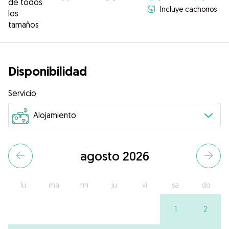
de todos
Incluye cachorros
los
tamaños
Disponibilidad
Servicio
agosto 2026
lu
ma
mi
ju
vi
sa
do
1
2