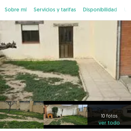
Sobre mí
Servicios y tarifas
Disponibilidad
Ub
10 fotos
ver todo