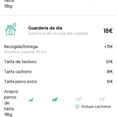
hasta
18kg
Guardería de día
18€
Durante el día en casa del cuidador
Recogida/Entrega
+
15€
Distancia máxima: 60 km
Tarifa de festivos
20€
Tarifa cachorro
18€
Tarifa perro extra
10€
Acepto
perros
de
Incluye cachorros
hasta
18kg