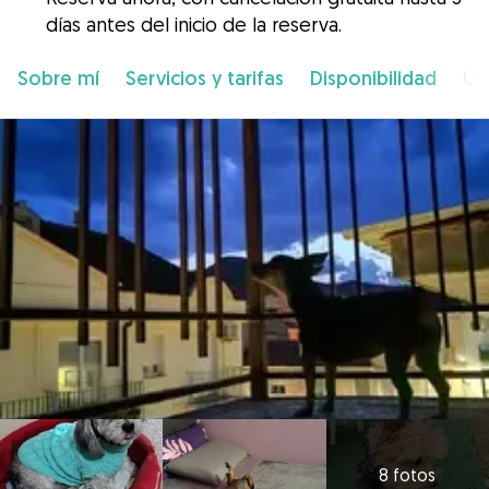
días antes del inicio de la reserva.
Sobre mí
Servicios y tarifas
Disponibilidad
Ub
8 fotos