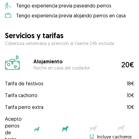
Tengo experiencia previa paseando perros
Tengo experiencia previa alojando perros en casa
Servicios y tarifas
Cobertura veterinaria y atención al cliente 24h incluida
Alojamiento
20€
Noche en casa del cuidador
Tarifa de festivos
18€
Tarifa cachorro
10€
Tarifa perro extra
10€
Acepto
perros
de
Incluye cachorros