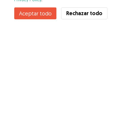
Contacta con Nancy
Rechazar todo
Aceptar todo
¿Conoces los Beneficios de Gudog? Ver más
Servicios
Cómo funciona
Sobre Gudog
Opiniones
Cobertura Veterinaria
Consejos para dueños de perros
Consejos para cuidadores
Hazte cuidador