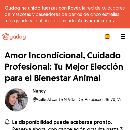
Gudog ha unido fuerzas con Rover,
la red de cuidadores
de mascotas y paseadores de perros de cinco estrellas
más grande y confiable del mundo.
Activar mi cuenta.
|
Amor Incondicional, Cuidado
Profesional: Tu Mejor Elección
para el Bienestar Animal
Nancy
Calle Alicante N Villar Del Arzobispo, 46170, Villar del Arzobispo
La disponibilidad puede acabarse pronto.
Reserva ahora, con cancelación gratuita hasta 3