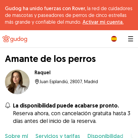
Gudog ha unido fuerzas con Rover,
la red de cuidadores
de mascotas y paseadores de perros de cinco estrellas
más grande y confiable del mundo.
Activar mi cuenta.
|
Amante de los perros
Raquel
Juan Esplandiú, 28007, Madrid
La disponibilidad puede acabarse pronto.
Reserva ahora, con cancelación gratuita hasta 3
días antes del inicio de la reserva.
Sobre mí
Servicios y tarifas
Disponibilidad
Ub