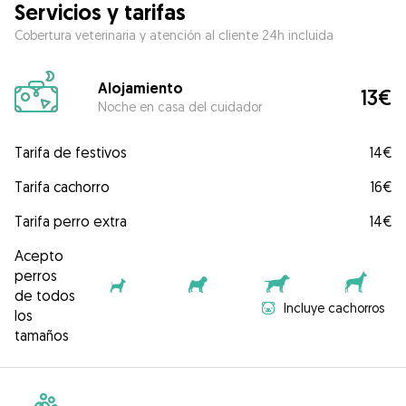
Servicios y tarifas
Cobertura veterinaria y atención al cliente 24h incluida
Alojamiento
13€
Noche en casa del cuidador
Tarifa de festivos
14€
Tarifa cachorro
16€
Tarifa perro extra
14€
Acepto
perros
de todos
Incluye cachorros
los
tamaños