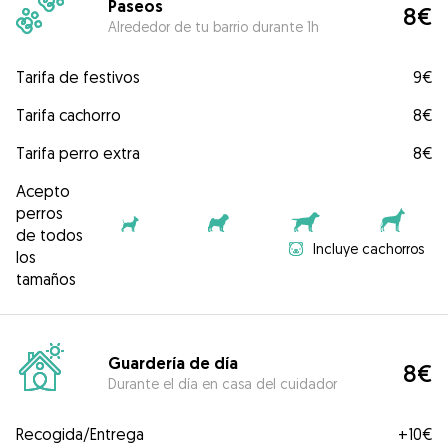
Paseos
8€
Alrededor de tu barrio durante 1h
Tarifa de festivos
9€
Tarifa cachorro
8€
Tarifa perro extra
8€
Acepto
perros
de todos
Incluye cachorros
los
tamaños
Guardería de día
8€
Durante el día en casa del cuidador
Recogida/Entrega
+
10€