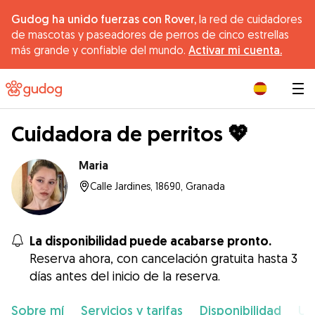
Gudog ha unido fuerzas con Rover,
la red de cuidadores
de mascotas y paseadores de perros de cinco estrellas
más grande y confiable del mundo.
Activar mi cuenta.
|
Cuidadora de perritos 💖
Maria
Calle Jardines, 18690, Granada
La disponibilidad puede acabarse pronto.
Reserva ahora, con cancelación gratuita hasta 3
días antes del inicio de la reserva.
Sobre mí
Servicios y tarifas
Disponibilidad
Ub