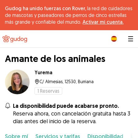
Gudog ha unido fuerzas con Rover,
la red de cuidadores
de mascotas y paseadores de perros de cinco estrellas
más grande y confiable del mundo.
Activar mi cuenta.
|
Amante de los animales
Yurema
C/ Almesias, 12530, Burriana
1
Reservas
La disponibilidad puede acabarse pronto.
Reserva ahora, con cancelación gratuita hasta 3
días antes del inicio de la reserva.
Sobre mí
Servicios y tarifas
Disponibilidad
Ub