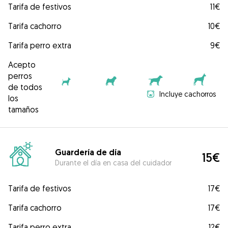
Tarifa de festivos
11€
Tarifa cachorro
10€
Tarifa perro extra
9€
Acepto
perros
de todos
Incluye cachorros
los
tamaños
Guardería de día
15€
Durante el día en casa del cuidador
Tarifa de festivos
17€
Tarifa cachorro
17€
Tarifa perro extra
12€