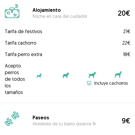
Alojamiento
20€
Noche en casa del cuidador
Tarifa de festivos
21€
Tarifa cachorro
22€
Tarifa perro extra
18€
Acepto
perros
de todos
Incluye cachorros
los
tamaños
Paseos
9€
Alrededor de tu barrio durante 1h