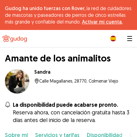
Gudog ha unido fuerzas con Rover,
la red de cuidadores
de mascotas y paseadores de perros de cinco estrellas
más grande y confiable del mundo.
Activar mi cuenta.
|
Amante de los animalitos
Sandra
Calle Magallanes, 28770, Colmenar Viejo
La disponibilidad puede acabarse pronto.
Reserva ahora, con cancelación gratuita hasta 3
días antes del inicio de la reserva.
Sobre mí
Servicios y tarifas
Disponibilidad
Ub