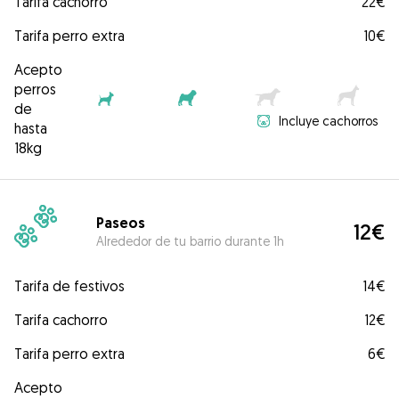
Tarifa cachorro
22€
Tarifa perro extra
10€
Acepto
perros
de
Incluye cachorros
hasta
18kg
Paseos
12€
Alrededor de tu barrio durante 1h
Tarifa de festivos
14€
Tarifa cachorro
12€
Tarifa perro extra
6€
Acepto