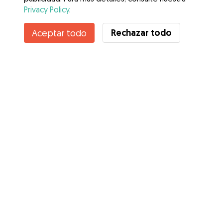
Privacy Policy
.
Contacta con José
Rechazar todo
Aceptar todo
¿Conoces los Beneficios de Gudog? Ver más
Servicios
Cómo funciona
Sobre Gudog
Opiniones
Cobertura Veterinaria
Consejos para dueños de perros
Consejos para cuidadores
Hazte cuidador