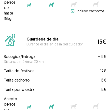
perros
de
Incluye cachorros
hasta
18kg
Guardería de día
15€
Durante el día en casa del cuidador
Recogida/Entrega
+
15€
Distancia máxima: 20 km
Tarifa de festivos
17€
Tarifa cachorro
15€
Tarifa perro extra
12€
Acepto
perros
de