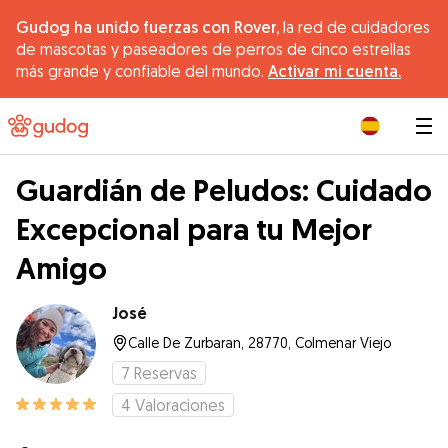
Gudog ha unido fuerzas con Rover,
la red de cuidadores
de mascotas y paseadores de perros de cinco estrellas
más grande y confiable del mundo.
Activar mi cuenta.
|
Guardián de Peludos: Cuidado
Excepcional para tu Mejor
Amigo
José
Calle De Zurbaran, 28770, Colmenar Viejo
7
Reservas
4
Valoraciones