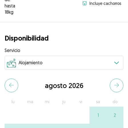
Incluye cachorros
hasta
18kg
Disponibilidad
Servicio
agosto 2026
lu
ma
mi
ju
vi
sa
do
1
2