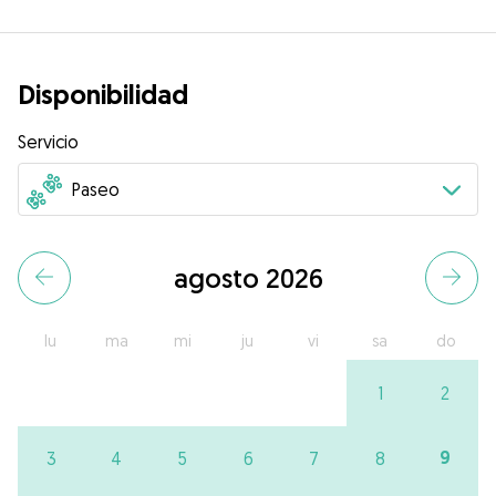
Disponibilidad
Servicio
agosto 2026
lu
ma
mi
ju
vi
sa
do
1
2
9
3
4
5
6
7
8