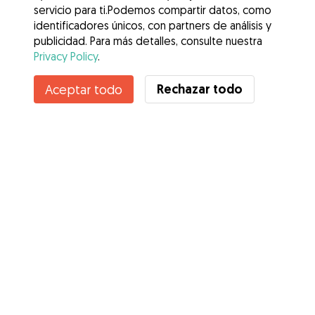
servicio para ti.Podemos compartir datos, como
identificadores únicos, con partners de análisis y
publicidad. Para más detalles, consulte nuestra
Privacy Policy
.
Contacta con Carla Beatriz
Rechazar todo
Aceptar todo
¿Conoces los Beneficios de Gudog? Ver más
Servicios
Cómo funciona
Sobre Gudog
Opiniones
Cobertura Veterinaria
Consejos para dueños de perros