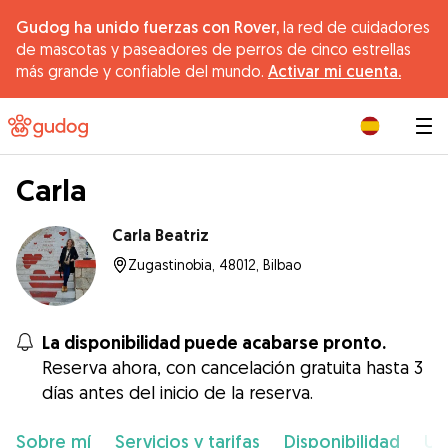
Gudog ha unido fuerzas con Rover,
la red de cuidadores
de mascotas y paseadores de perros de cinco estrellas
más grande y confiable del mundo.
Activar mi cuenta.
|
Carla
Carla Beatriz
Zugastinobia, 48012, Bilbao
La disponibilidad puede acabarse pronto.
Reserva ahora, con cancelación gratuita hasta 3
días antes del inicio de la reserva.
Sobre mí
Servicios y tarifas
Disponibilidad
Ub