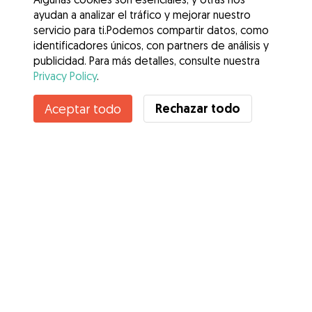
ayudan a analizar el tráfico y mejorar nuestro
servicio para ti.Podemos compartir datos, como
identificadores únicos, con partners de análisis y
publicidad. Para más detalles, consulte nuestra
Privacy Policy
.
Contacta con Lourdes
Rechazar todo
Aceptar todo
¿Conoces los Beneficios de Gudog? Ver más
Servicios
Cómo funciona
Sobre Gudog
Opiniones
Cobertura Veterinaria