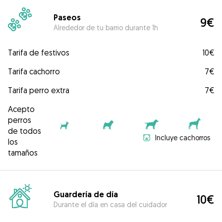
Paseos
9€
Alrededor de tu barrio durante 1h
Tarifa de festivos
10€
Tarifa cachorro
7€
Tarifa perro extra
7€
Acepto
perros
de todos
Incluye cachorros
los
tamaños
Guardería de día
10€
Durante el día en casa del cuidador