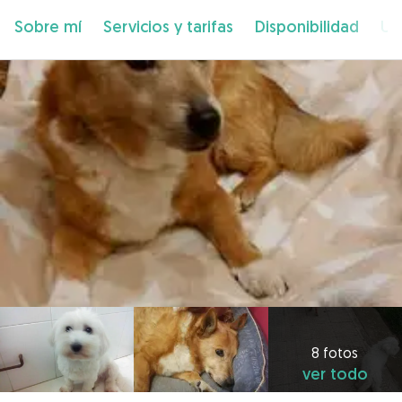
Sobre mí
Servicios y tarifas
Disponibilidad
Ub
8 fotos
ver todo