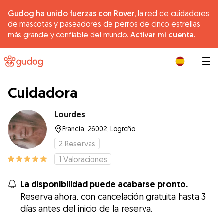
Gudog ha unido fuerzas con Rover,
la red de cuidadores
de mascotas y paseadores de perros de cinco estrellas
más grande y confiable del mundo.
Activar mi cuenta.
|
Cuidadora
Lourdes
Francia, 26002, Logroño
2
Reservas
1
Valoraciones
La disponibilidad puede acabarse pronto.
Reserva ahora, con cancelación gratuita hasta 3
días antes del inicio de la reserva.