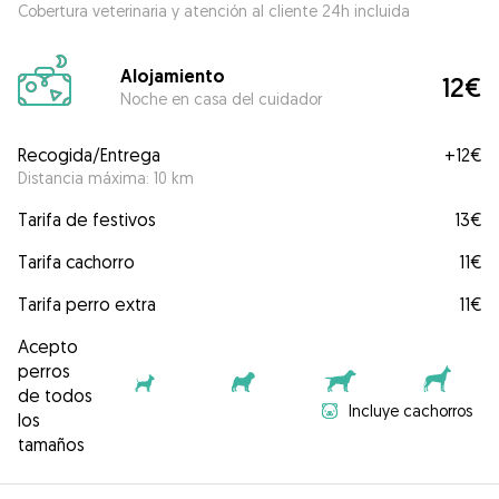
Cobertura veterinaria y atención al cliente 24h incluida
Alojamiento
12€
Noche en casa del cuidador
Recogida/Entrega
+
12€
Distancia máxima: 10 km
Tarifa de festivos
13€
Tarifa cachorro
11€
Tarifa perro extra
11€
Acepto
perros
de todos
Incluye cachorros
los
tamaños