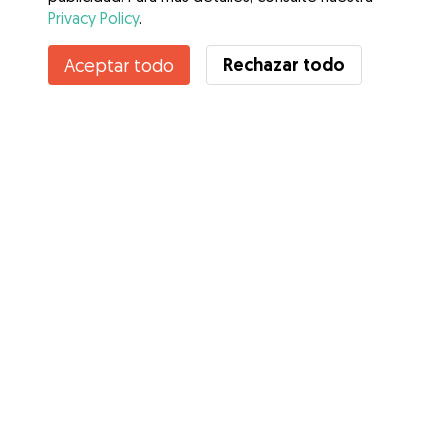
Privacy Policy
.
Contacta con Fernando
Rechazar todo
Aceptar todo
¿Conoces los Beneficios de Gudog? Ver más
Servicios
Cómo funciona
Sobre Gudog
Opiniones
Cobertura Veterinaria
Consejos para dueños de perros
Consejos para cuidadores
Hazte cuidador