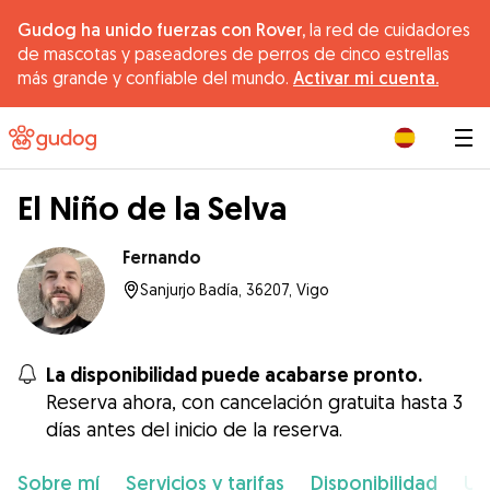
Gudog ha unido fuerzas con Rover,
la red de cuidadores
de mascotas y paseadores de perros de cinco estrellas
más grande y confiable del mundo.
Activar mi cuenta.
|
El Niño de la Selva
Fernando
Sanjurjo Badía, 36207, Vigo
La disponibilidad puede acabarse pronto.
Reserva ahora, con cancelación gratuita hasta 3
días antes del inicio de la reserva.
Sobre mí
Servicios y tarifas
Disponibilidad
Ub