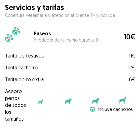
Servicios y tarifas
Cobertura veterinaria y atención al cliente 24h incluida
Paseos
10€
Alrededor de tu barrio durante 1h
Tarifa de festivos
11€
Tarifa cachorro
12€
Tarifa perro extra
6€
Acepto
perros
de todos
Incluye cachorros
los
tamaños